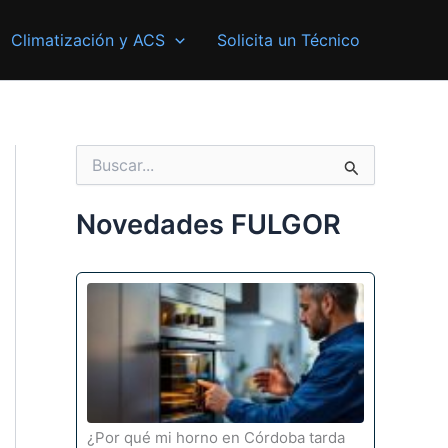
Climatización y ACS
Solicita un Técnico
B
u
s
c
Novedades FULGOR
a
r
p
o
r
:
¿Por qué mi horno en Córdoba tarda