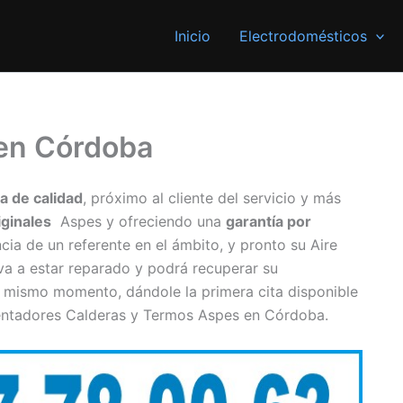
Inicio
Electrodomésticos
 en Córdoba
a de calidad
, próximo al cliente del servicio y más
iginales
Aspes y ofreciendo una
garantía por
cia de un referente en el ámbito, y pronto su Aire
a a estar reparado y podrá recuperar su
 mismo momento, dándole la primera cita disponible
lentadores Calderas y Termos Aspes en Córdoba.