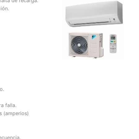
alta de recarga.
ión.
o.
 falla.
s (amperios)
ecuencia.