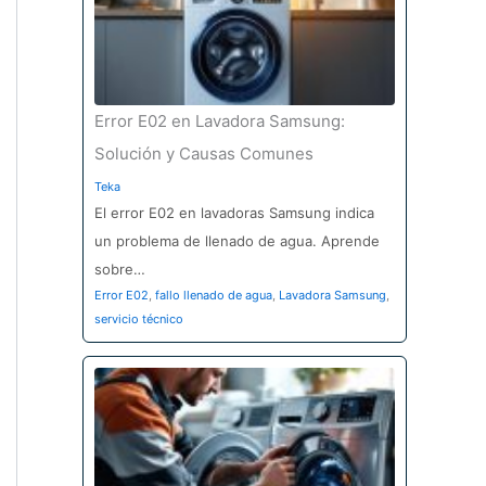
Error E02 en Lavadora Samsung:
Solución y Causas Comunes
Teka
El error E02 en lavadoras Samsung indica
un problema de llenado de agua. Aprende
sobre…
Error E02
,
fallo llenado de agua
,
Lavadora Samsung
,
servicio técnico