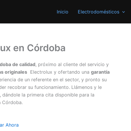
Inicio
Electrodomésticos
olux en Córdoba
rdoba de calidad
, próximo al cliente del servicio y
s originales
Electrolux y ofertando una
garantía
riencia de un referente en el sector, y pronto su
der recobrar su funcionamiento. Llámenos y le
ándole la primera cita disponible para la
n Córdoba.
ar Ahora