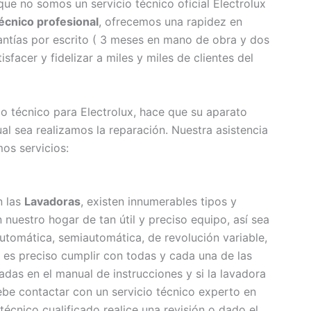
ue no somos un servicio técnico oficial Electrolux
écnico profesional
, ofrecemos una rapidez en
antías por escrito ( 3 meses en mano de obra y dos
facer y fidelizar a miles y miles de clientes del
io técnico para Electrolux, hace que su aparato
al sea realizamos la reparación. Nuestra asistencia
os servicios:
n las
Lavadoras
, existen innumerables tipos y
uestro hogar de tan útil y preciso equipo, así sea
 automática, semiautomática, de revolución variable,
s, es preciso cumplir con todas y cada una de las
das en el manual de instrucciones y si la lavadora
be contactar con un servicio técnico experto en
écnico cualificado realice una revisión o dado el