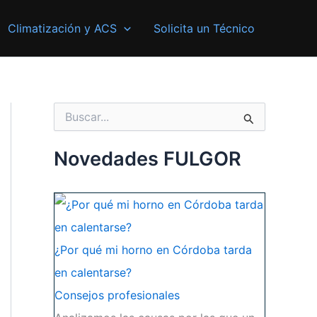
Climatización y ACS
Solicita un Técnico
B
u
s
c
Novedades FULGOR
a
r
p
o
r
:
¿Por qué mi horno en Córdoba tarda
en calentarse?
Consejos profesionales