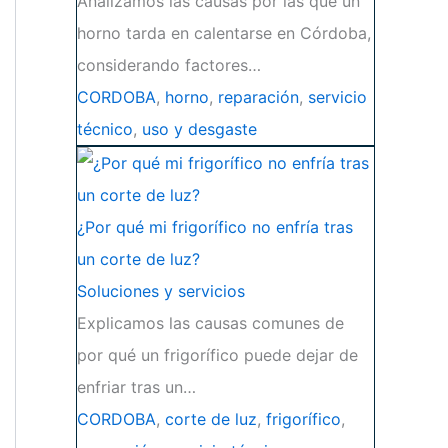
Analizamos las causas por las que un
horno tarda en calentarse en Córdoba,
considerando factores…
CORDOBA
,
horno
,
reparación
,
servicio
técnico
,
uso y desgaste
¿Por qué mi frigorífico no enfría tras
un corte de luz?
Soluciones y servicios
Explicamos las causas comunes de
por qué un frigorífico puede dejar de
enfriar tras un…
CORDOBA
,
corte de luz
,
frigorífico
,