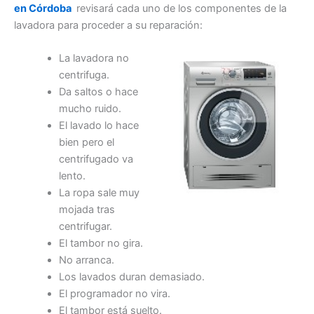
en Córdoba
revisará cada uno de los componentes de la
lavadora para proceder a su reparación:
La lavadora no
centrifuga.
Da saltos o hace
mucho ruido.
El lavado lo hace
bien pero el
centrifugado va
lento.
La ropa sale muy
mojada tras
centrifugar.
El tambor no gira.
No arranca.
Los lavados duran demasiado.
El programador no vira.
El tambor está suelto.