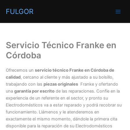
Ir
FULGOR
al
contenido
Servicio Técnico Franke en
Córdoba
Ofrecemos un
servicio técnico Franke en Córdoba de
calidad
, cercano al cliente y más ajustado a su bolsillo,
trabajando con las
piezas originales
Franke y ofertando
una
garantía por escrito
de las reparaciones. Confíe en la
experiencia de un referente en el sector, y pronto su
Electrodomésticos va a estar reparado y podrá recobrar su
funcionamiento. Llámenos y le atenderemos en
exactamente el mismo momento, dándole la primera cita
disponible para la reparación de su Electrodomésticos