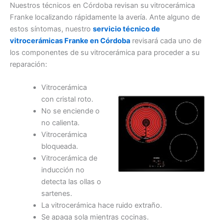
Nuestros técnicos en Córdoba revisan su vitrocerámica
Franke localizando rápidamente la avería. Ante alguno de
estos síntomas, nuestro
servicio técnico de
vitrocerámicas Franke en Córdoba
revisará cada uno de
los componentes de su vitrocerámica para proceder a su
reparación:
Vitrocerámica
con cristal roto.
No se enciende o
no calienta.
Vitrocerámica
bloqueada.
Vitrocerámica de
inducción no
detecta las ollas o
sartenes.
La vitrocerámica hace ruido extraño.
Se apaga sola mientras cocinas.