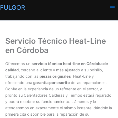
Ir
FULGOR
al
contenido
Servicio Técnico Heat-Line
en Córdoba
Ofrecemos un
servicio técnico heat-line en Córdoba de
calidad
, cercano al cliente y más ajustado a su bolsillo,
trabajando con las
piezas originales
Heat-Line y
ofreciendo una
garantía por escrito
de las reparaciones.
Confíe en la experiencia de un referente en el sector, y
pronto su Calentadores Calderas y Termos estará reparado
y podrá recobrar su funcionamiento. Llámenos y le
atenderemos en exactamente el mismo instante, dándole la
primera cita disponible para la reparación de su