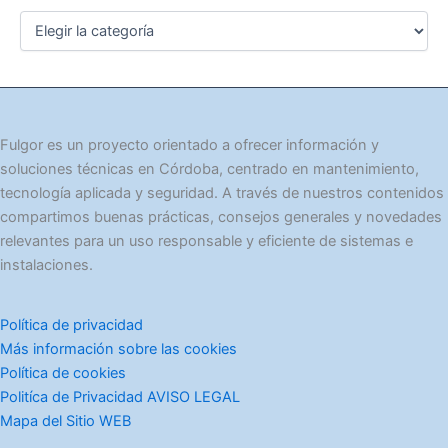
C
a
t
e
g
o
r
Fulgor es un proyecto orientado a ofrecer información y
í
soluciones técnicas en Córdoba, centrado en mantenimiento,
a
tecnología aplicada y seguridad. A través de nuestros contenidos
s
compartimos buenas prácticas, consejos generales y novedades
relevantes para un uso responsable y eficiente de sistemas e
instalaciones.
Política de privacidad
Más información sobre las cookies
Política de cookies
Politíca de Privacidad AVISO LEGAL
Mapa del Sitio WEB