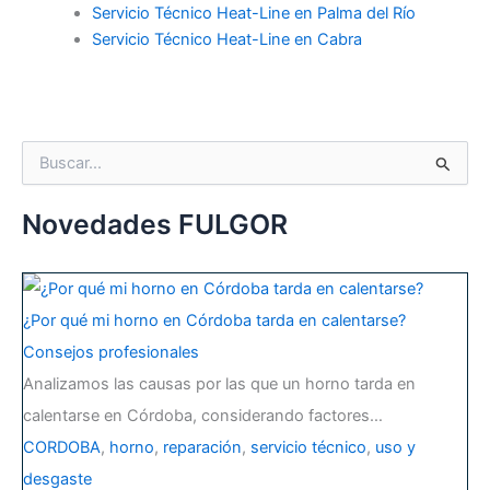
Servicio Técnico Heat-Line en Palma del Río
Servicio Técnico Heat-Line en Cabra
B
u
s
c
Novedades FULGOR
a
r
p
o
¿Por qué mi horno en Córdoba tarda en calentarse?
r
:
Consejos profesionales
Analizamos las causas por las que un horno tarda en
calentarse en Córdoba, considerando factores…
CORDOBA
,
horno
,
reparación
,
servicio técnico
,
uso y
desgaste