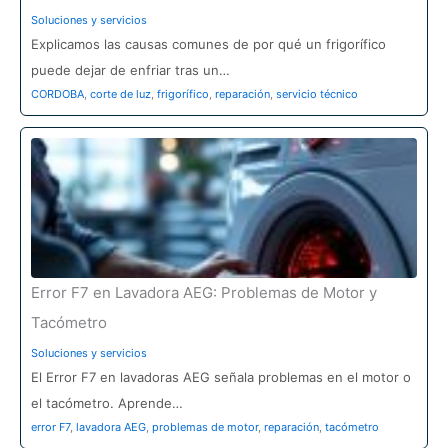
Soluciones y servicios
Explicamos las causas comunes de por qué un frigorífico
puede dejar de enfriar tras un…
CORDOBA
,
corte de luz
,
frigorífico
,
reparación
,
servicio técnico
Error F7 en Lavadora AEG: Problemas de Motor y
Tacómetro
Soluciones y servicios
El Error F7 en lavadoras AEG señala problemas en el motor o
el tacómetro. Aprende…
error F7
,
lavadora AEG
,
problemas de motor
,
reparación
,
tacómetro