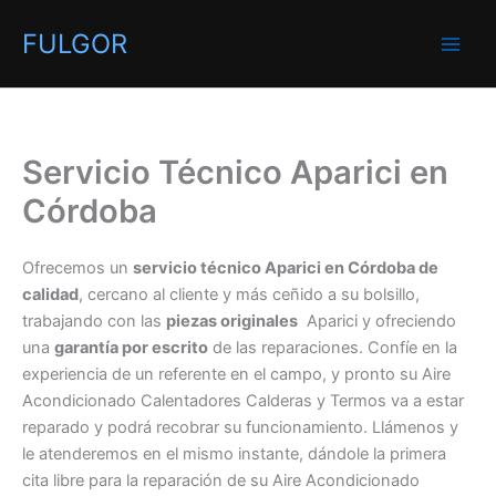
Ir
FULGOR
al
contenido
Servicio Técnico Aparici en
Córdoba
Ofrecemos un
servicio técnico Aparici en Córdoba de
calidad
, cercano al cliente y más ceñido a su bolsillo,
trabajando con las
piezas originales
Aparici y ofreciendo
una
garantía por escrito
de las reparaciones. Confíe en la
experiencia de un referente en el campo, y pronto su Aire
Acondicionado Calentadores Calderas y Termos va a estar
reparado y podrá recobrar su funcionamiento. Llámenos y
le atenderemos en el mismo instante, dándole la primera
cita libre para la reparación de su Aire Acondicionado