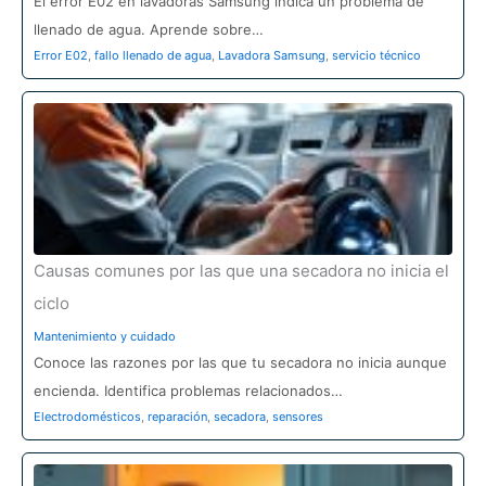
El error E02 en lavadoras Samsung indica un problema de
llenado de agua. Aprende sobre…
Error E02
,
fallo llenado de agua
,
Lavadora Samsung
,
servicio técnico
Causas comunes por las que una secadora no inicia el
ciclo
Mantenimiento y cuidado
Conoce las razones por las que tu secadora no inicia aunque
encienda. Identifica problemas relacionados…
Electrodomésticos
,
reparación
,
secadora
,
sensores