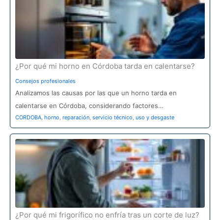
r
:
¿Por qué mi horno en Córdoba tarda en calentarse?
Consejos profesionales
Analizamos las causas por las que un horno tarda en
calentarse en Córdoba, considerando factores…
CORDOBA
,
horno
,
reparación
,
servicio técnico
,
uso y desgaste
¿Por qué mi frigorífico no enfría tras un corte de luz?