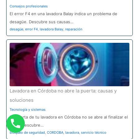
Consejos profesionales
El error F4 en una lavadora Balay indica un problema de
desagüe. Descubre sus causas…
desagüe
,
error F4
,
lavadora Balay
,
reparación
Lavadora en Córdoba no abre la puerta: causas y
soluciones
Tecnología y sistemas
La puerta de tu lavadora en Córdoba no se abre al finalizar el
ciclo? Descubre…
bloqueo de seguridad
,
CORDOBA
,
lavadora
,
servicio técnico