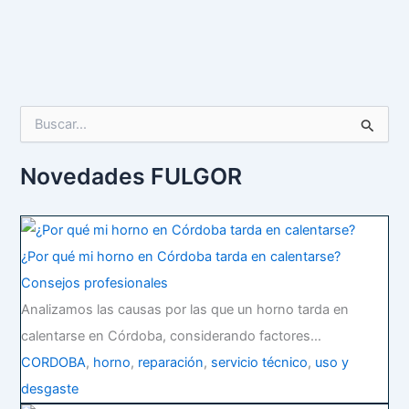
B
u
s
c
Novedades FULGOR
a
r
p
o
¿Por qué mi horno en Córdoba tarda en calentarse?
r
:
Consejos profesionales
Analizamos las causas por las que un horno tarda en
calentarse en Córdoba, considerando factores…
CORDOBA
,
horno
,
reparación
,
servicio técnico
,
uso y
desgaste