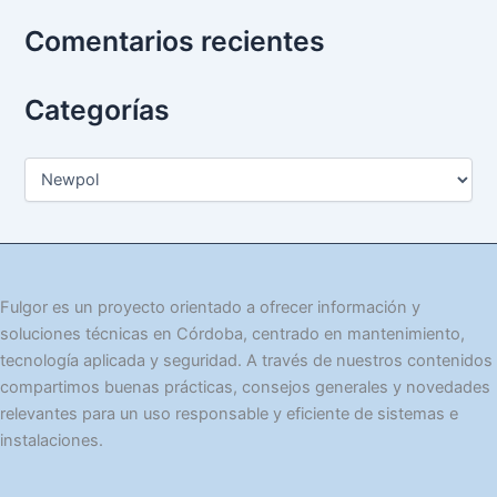
Comentarios recientes
Categorías
C
a
t
e
g
o
r
Fulgor es un proyecto orientado a ofrecer información y
í
soluciones técnicas en Córdoba, centrado en mantenimiento,
a
tecnología aplicada y seguridad. A través de nuestros contenidos
s
compartimos buenas prácticas, consejos generales y novedades
relevantes para un uso responsable y eficiente de sistemas e
instalaciones.