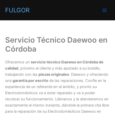
Ir
FULGOR
al
contenido
Servicio Técnico Daewoo en
Córdoba
Ofrecemos un
servicio técnico Daewoo en Córdoba de
calidad
, próximo al cliente y más ajustado a su bolsillo,
trabajando con las
piezas originales
Daewoo y ofreciendo
una
garantía por escrito
de las reparaciones. Confíe en la
experiencia de un referente en el ámbito, y pronto su
Electrodomésticos va a estar reparado y va a poder
recobrar su funcionamiento. Llámenos y le atenderemos en
exactamente el mismo instante, dándole la primera cita libre
para la reparación de su Electrodomésticos Daewoo en