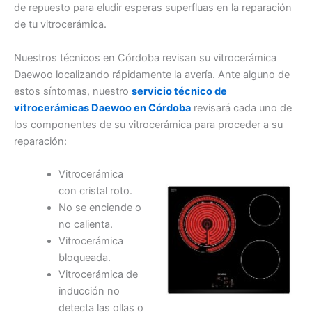
de repuesto para eludir esperas superfluas en la reparación
de tu vitrocerámica.
Nuestros técnicos en Córdoba revisan su vitrocerámica
Daewoo localizando rápidamente la avería. Ante alguno de
estos síntomas, nuestro
servicio técnico de
vitrocerámicas Daewoo en Córdoba
revisará cada uno de
los componentes de su vitrocerámica para proceder a su
reparación:
Vitrocerámica
con cristal roto.
No se enciende o
no calienta.
Vitrocerámica
bloqueada.
Vitrocerámica de
inducción no
detecta las ollas o