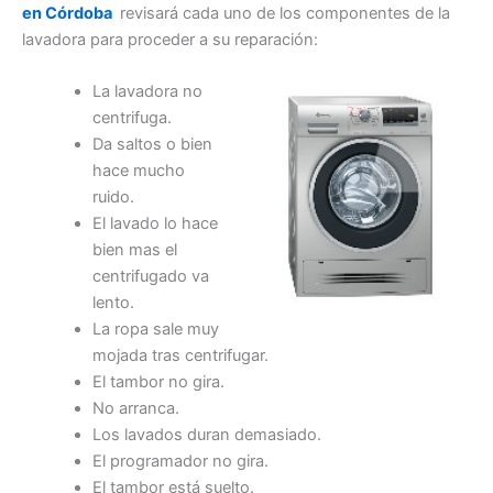
en Córdoba
revisará cada uno de los componentes de la
lavadora para proceder a su reparación:
La lavadora no
centrifuga.
Da saltos o bien
hace mucho
ruido.
El lavado lo hace
bien mas el
centrifugado va
lento.
La ropa sale muy
mojada tras centrifugar.
El tambor no gira.
No arranca.
Los lavados duran demasiado.
El programador no gira.
El tambor está suelto.