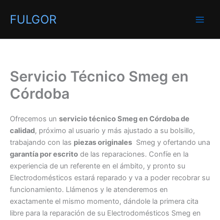
Ir
FULGOR
al
contenido
Servicio Técnico Smeg en
Córdoba
Ofrecemos un
servicio técnico Smeg en Córdoba de
calidad
, próximo al usuario y más ajustado a su bolsillo,
trabajando con las
piezas originales
Smeg y ofertando una
garantía por escrito
de las reparaciones. Confíe en la
experiencia de un referente en el ámbito, y pronto su
Electrodomésticos estará reparado y va a poder recobrar su
funcionamiento. Llámenos y le atenderemos en
exactamente el mismo momento, dándole la primera cita
libre para la reparación de su Electrodomésticos Smeg en