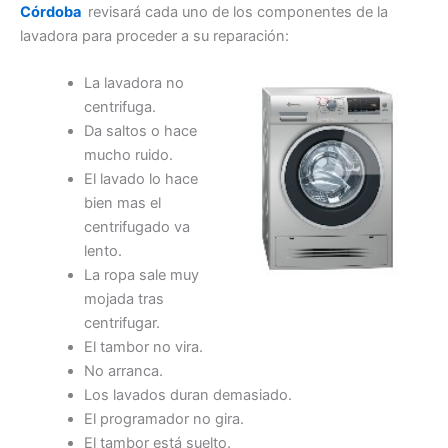
Córdoba
revisará cada uno de los componentes de la
lavadora para proceder a su reparación:
La lavadora no
centrifuga.
Da saltos o hace
mucho ruido.
El lavado lo hace
bien mas el
centrifugado va
lento.
La ropa sale muy
mojada tras
centrifugar.
El tambor no vira.
No arranca.
Los lavados duran demasiado.
El programador no gira.
El tambor está suelto.