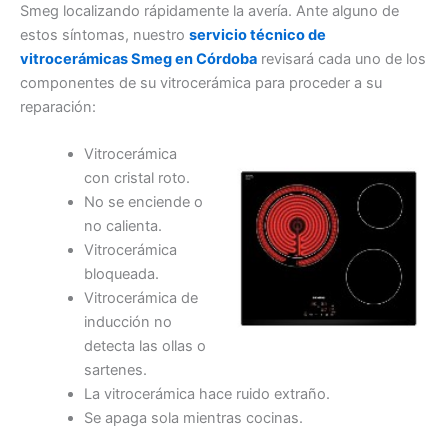
Smeg localizando rápidamente la avería. Ante alguno de
estos síntomas, nuestro
servicio técnico de
vitrocerámicas Smeg en Córdoba
revisará cada uno de los
componentes de su vitrocerámica para proceder a su
reparación:
Vitrocerámica
con cristal roto.
No se enciende o
no calienta.
Vitrocerámica
bloqueada.
Vitrocerámica de
inducción no
detecta las ollas o
sartenes.
La vitrocerámica hace ruido extraño.
Se apaga sola mientras cocinas.