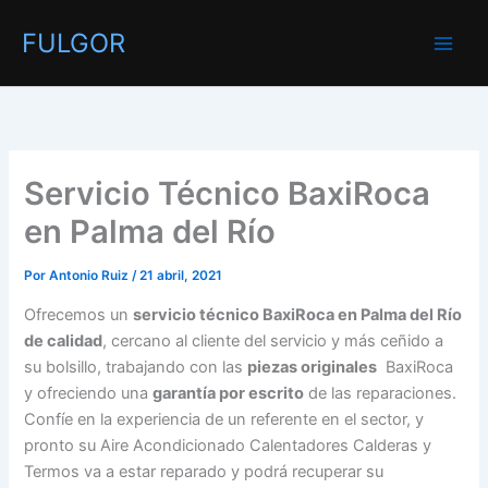
Ir
FULGOR
al
contenido
Servicio Técnico BaxiRoca
en Palma del Río
Por
Antonio Ruiz
/
21 abril, 2021
Ofrecemos un
servicio técnico BaxiRoca en Palma del Río
de calidad
, cercano al cliente del servicio y más ceñido a
su bolsillo, trabajando con las
piezas originales
BaxiRoca
y ofreciendo una
garantía por escrito
de las reparaciones.
Confíe en la experiencia de un referente en el sector, y
pronto su Aire Acondicionado Calentadores Calderas y
Termos va a estar reparado y podrá recuperar su