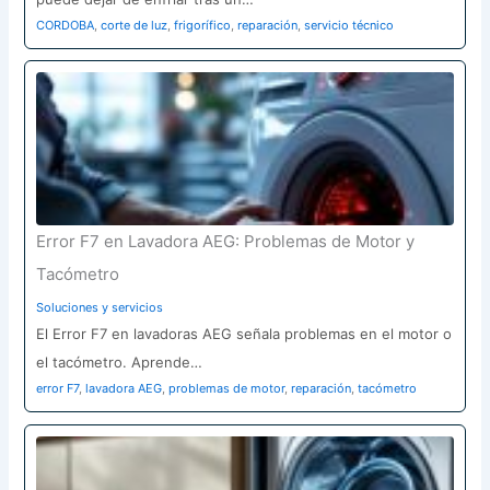
CORDOBA
,
corte de luz
,
frigorífico
,
reparación
,
servicio técnico
Error F7 en Lavadora AEG: Problemas de Motor y
Tacómetro
Soluciones y servicios
El Error F7 en lavadoras AEG señala problemas en el motor o
el tacómetro. Aprende…
error F7
,
lavadora AEG
,
problemas de motor
,
reparación
,
tacómetro