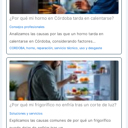
¿Por qué mi horno en Córdoba tarda en calentarse?
Consejos profesionales
Analizamos las causas por las que un horno tarda en
calentarse en Córdoba, considerando factores…
CORDOBA
,
horno
,
reparación
,
servicio técnico
,
uso y desgaste
¿Por qué mi frigorífico no enfría tras un corte de luz?
Soluciones y servicios
Explicamos las causas comunes de por qué un frigorífico
puede dejar de enfriar tras un…