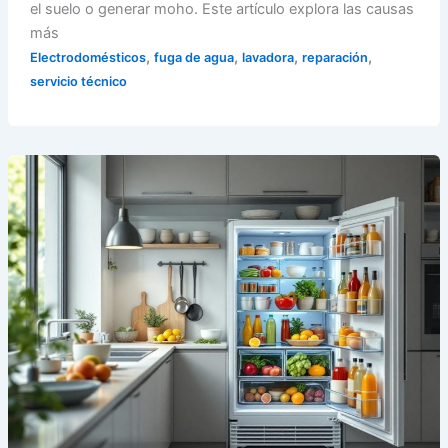
el suelo o generar moho. Este artículo explora las causas
más
,
,
,
,
Electrodomésticos
fuga de agua
lavadora
reparación
servicio técnico