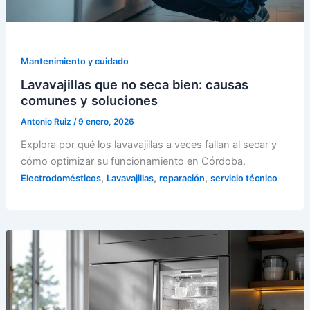
Mantenimiento y cuidado
Lavavajillas que no seca bien: causas
comunes y soluciones
Antonio Ruiz
/
9 enero, 2026
Explora por qué los lavavajillas a veces fallan al secar y
cómo optimizar su funcionamiento en Córdoba.
,
,
,
Electrodomésticos
Lavavajillas
reparación
servicio técnico