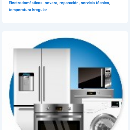
,
,
,
,
Electrodomésticos
nevera
reparación
servicio técnico
temperatura irregular