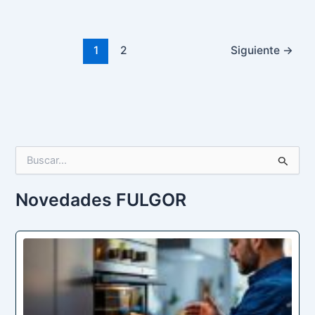
1
2
Siguiente
→
B
u
s
c
Novedades FULGOR
a
r
p
o
r
: