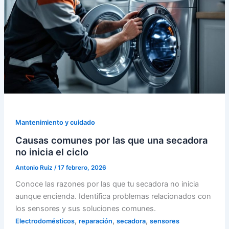
Mantenimiento y cuidado
Causas comunes por las que una secadora
no inicia el ciclo
Antonio Ruiz
/
17 febrero, 2026
Conoce las razones por las que tu secadora no inicia
aunque encienda. Identifica problemas relacionados con
los sensores y sus soluciones comunes.
,
,
,
Electrodomésticos
reparación
secadora
sensores