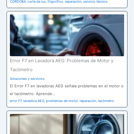
CORDOBA
,
corte de luz
,
frigorífico
,
reparación
,
servicio técnico
Error F7 en Lavadora AEG: Problemas de Motor y
Tacómetro
Soluciones y servicios
El Error F7 en lavadoras AEG señala problemas en el motor o
el tacómetro. Aprende…
error F7
,
lavadora AEG
,
problemas de motor
,
reparación
,
tacómetro