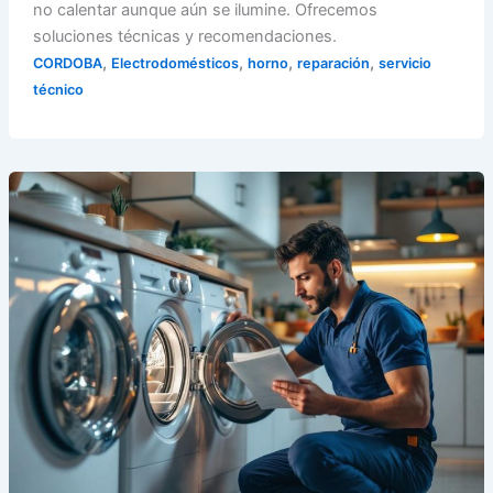
no calentar aunque aún se ilumine. Ofrecemos
soluciones técnicas y recomendaciones.
,
,
,
,
CORDOBA
Electrodomésticos
horno
reparación
servicio
técnico