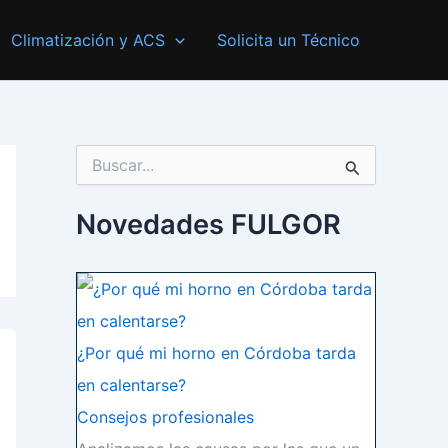
Climatización y ACS
Solicita un Técnico
B
u
s
c
Novedades FULGOR
a
r
p
o
r
:
¿Por qué mi horno en Córdoba tarda
en calentarse?
Consejos profesionales