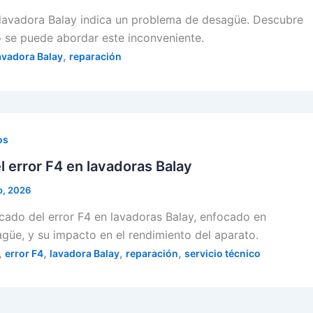
a lavadora Balay indica un problema de desagüe. Descubre
 se puede abordar este inconveniente.
,
avadora Balay
reparación
os
el error F4 en lavadoras Balay
o, 2026
icado del error F4 en lavadoras Balay, enfocado en
üe, y su impacto en el rendimiento del aparato.
,
,
,
,
error F4
lavadora Balay
reparación
servicio técnico