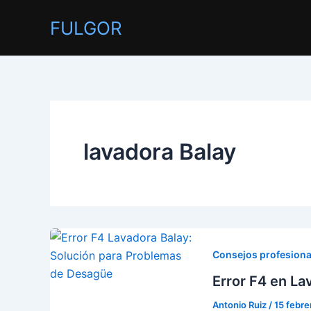
Ir
FULGOR
al
contenido
lavadora Balay
Consejos profesiona
Error F4 en L
Antonio Ruiz
/
15 febre