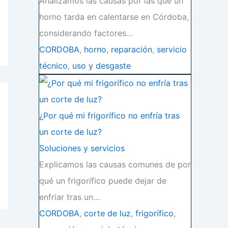
Analizamos las causas por las que un
horno tarda en calentarse en Córdoba,
considerando factores…
CORDOBA
,
horno
,
reparación
,
servicio
técnico
,
uso y desgaste
¿Por qué mi frigorífico no enfría tras
un corte de luz?
Soluciones y servicios
Explicamos las causas comunes de por
qué un frigorífico puede dejar de
enfriar tras un…
CORDOBA
,
corte de luz
,
frigorífico
,