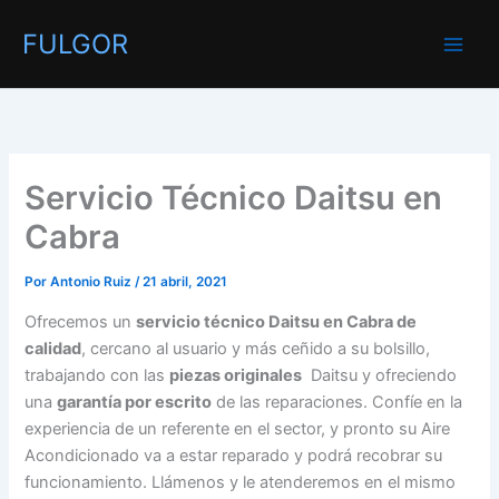
Ir
FULGOR
al
contenido
Servicio Técnico Daitsu en
Cabra
Por
Antonio Ruiz
/
21 abril, 2021
Ofrecemos un
servicio técnico Daitsu en Cabra de
calidad
, cercano al usuario y más ceñido a su bolsillo,
trabajando con las
piezas originales
Daitsu y ofreciendo
una
garantía por escrito
de las reparaciones. Confíe en la
experiencia de un referente en el sector, y pronto su Aire
Acondicionado va a estar reparado y podrá recobrar su
funcionamiento. Llámenos y le atenderemos en el mismo