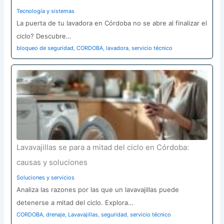
Tecnología y sistemas
La puerta de tu lavadora en Córdoba no se abre al finalizar el
ciclo? Descubre…
bloqueo de seguridad
,
CORDOBA
,
lavadora
,
servicio técnico
Lavavajillas se para a mitad del ciclo en Córdoba:
causas y soluciones
Soluciones y servicios
Analiza las razones por las que un lavavajillas puede
detenerse a mitad del ciclo. Explora…
CORDOBA
,
drenaje
,
Lavavajillas
,
seguridad
,
servicio técnico