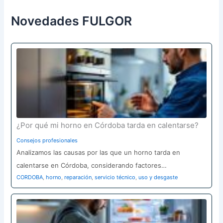
r
p
Novedades FULGOR
o
r
:
¿Por qué mi horno en Córdoba tarda en calentarse?
Consejos profesionales
Analizamos las causas por las que un horno tarda en
calentarse en Córdoba, considerando factores…
CORDOBA
,
horno
,
reparación
,
servicio técnico
,
uso y desgaste