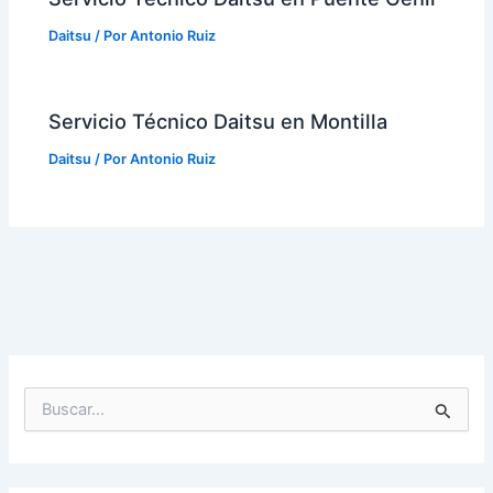
Daitsu
/ Por
Antonio Ruiz
Servicio Técnico Daitsu en Montilla
Daitsu
/ Por
Antonio Ruiz
B
u
s
c
a