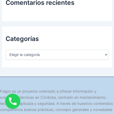
Comentarios recientes
Categorías
C
a
t
e
g
o
r
í
Fulgor es un proyecto orientado a ofrecer información y
a
soluciones técnicas en Córdoba, centrado en mantenimiento,
s
tecnología aplicada y seguridad. A través de nuestros contenidos
compartimos buenas prácticas, consejos generales y novedades