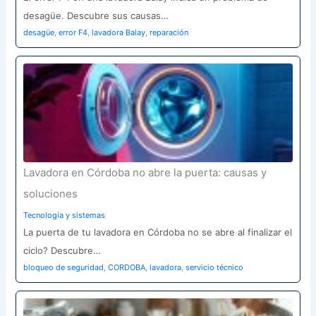
desagüe. Descubre sus causas…
desagüe
,
error F4
,
lavadora Balay
,
reparación
Lavadora en Córdoba no abre la puerta: causas y
soluciones
Tecnología y sistemas
La puerta de tu lavadora en Córdoba no se abre al finalizar el
ciclo? Descubre…
bloqueo de seguridad
,
CORDOBA
,
lavadora
,
servicio técnico