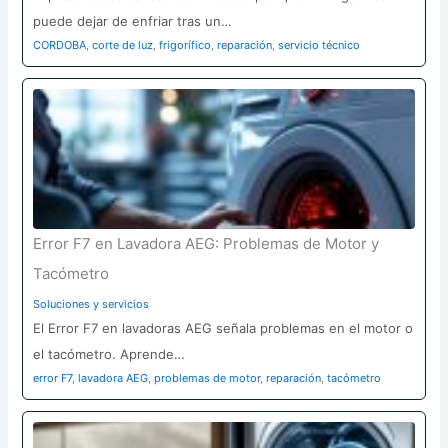
puede dejar de enfriar tras un…
CORDOBA
,
corte de luz
,
frigorífico
,
reparación
,
servicio técnico
Error F7 en Lavadora AEG: Problemas de Motor y
Tacómetro
Soluciones y servicios
El Error F7 en lavadoras AEG señala problemas en el motor o
el tacómetro. Aprende…
error F7
,
lavadora AEG
,
problemas de motor
,
reparación
,
tacómetro