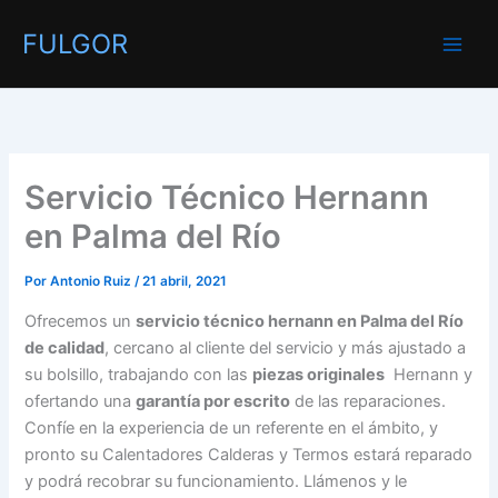
Ir
FULGOR
al
contenido
Servicio Técnico Hernann
en Palma del Río
Por
Antonio Ruiz
/
21 abril, 2021
Ofrecemos un
servicio técnico hernann en Palma del Río
de calidad
, cercano al cliente del servicio y más ajustado a
su bolsillo, trabajando con las
piezas originales
Hernann y
ofertando una
garantía por escrito
de las reparaciones.
Confíe en la experiencia de un referente en el ámbito, y
pronto su Calentadores Calderas y Termos estará reparado
y podrá recobrar su funcionamiento. Llámenos y le