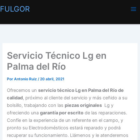
Ir
FULGOR
al
contenido
Servicio Técnico Lg en
Palma del Río
Por
Antonio Ruiz
/
20 abril, 2021
Ofrecemos un
servicio técnico Lg en Palma del Río de
calidad
, próximo al cliente del servicio y más ceñido a su
bolsillo, trabajando con las
piezas originales
Lg y
ofreciendo una
garantía por escrito
de las reparaciones.
Confíe en la experiencia de un referente en el campo, y
pronto su Electrodomésticos estará reparado y podrá
recuperar su funcionamiento. Llámenos y le atenderemos