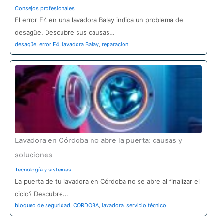
Consejos profesionales
El error F4 en una lavadora Balay indica un problema de
desagüe. Descubre sus causas…
desagüe
,
error F4
,
lavadora Balay
,
reparación
Lavadora en Córdoba no abre la puerta: causas y
soluciones
Tecnología y sistemas
La puerta de tu lavadora en Córdoba no se abre al finalizar el
ciclo? Descubre…
bloqueo de seguridad
,
CORDOBA
,
lavadora
,
servicio técnico