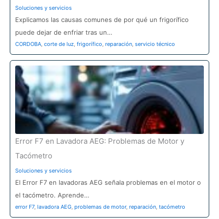
Soluciones y servicios
Explicamos las causas comunes de por qué un frigorífico
puede dejar de enfriar tras un…
CORDOBA
,
corte de luz
,
frigorífico
,
reparación
,
servicio técnico
Error F7 en Lavadora AEG: Problemas de Motor y
Tacómetro
Soluciones y servicios
El Error F7 en lavadoras AEG señala problemas en el motor o
el tacómetro. Aprende…
error F7
,
lavadora AEG
,
problemas de motor
,
reparación
,
tacómetro