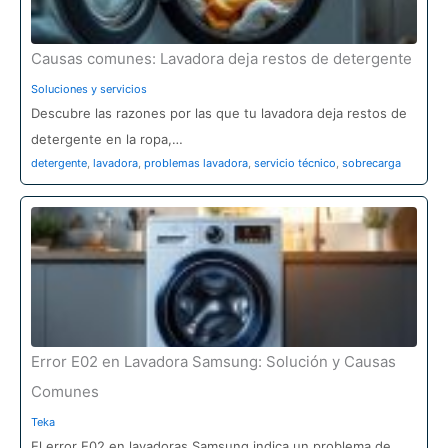
Causas comunes: Lavadora deja restos de detergente
Soluciones y servicios
Descubre las razones por las que tu lavadora deja restos de
detergente en la ropa,…
detergente
,
lavadora
,
problemas lavadora
,
servicio técnico
,
sobrecarga
Error E02 en Lavadora Samsung: Solución y Causas
Comunes
Teka
El error E02 en lavadoras Samsung indica un problema de