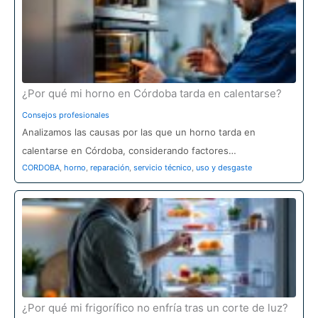
r
:
¿Por qué mi horno en Córdoba tarda en calentarse?
Consejos profesionales
Analizamos las causas por las que un horno tarda en
calentarse en Córdoba, considerando factores…
CORDOBA
,
horno
,
reparación
,
servicio técnico
,
uso y desgaste
¿Por qué mi frigorífico no enfría tras un corte de luz?