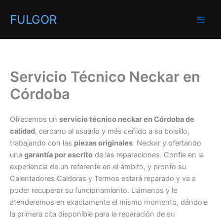
Ir
FULGOR
al
contenido
Servicio Técnico Neckar en
Córdoba
Ofrecemos un
servicio técnico neckar en Córdoba de
calidad
, cercano al usuario y más ceñido a su bolsillo,
trabajando con las
piezas originales
Neckar y ofertando
una
garantía por escrito
de las reparaciones. Confíe en la
experiencia de un referente en el ámbito, y pronto su
Calentadores Calderas y Termos estará reparado y va a
poder recuperar su funcionamiento. Llámenos y le
atenderemos en exactamente el mismo momento, dándole
la primera cita disponible para la reparación de su