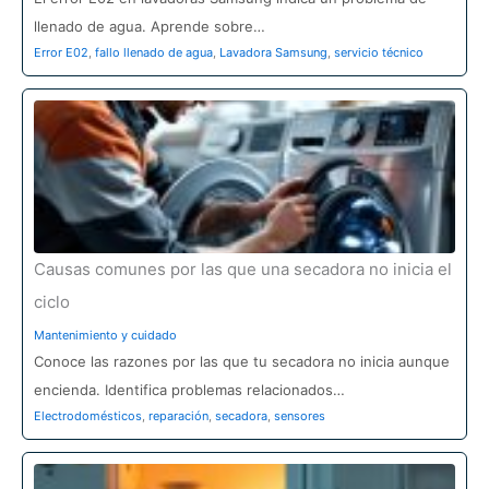
llenado de agua. Aprende sobre…
Error E02
,
fallo llenado de agua
,
Lavadora Samsung
,
servicio técnico
Causas comunes por las que una secadora no inicia el
ciclo
Mantenimiento y cuidado
Conoce las razones por las que tu secadora no inicia aunque
encienda. Identifica problemas relacionados…
Electrodomésticos
,
reparación
,
secadora
,
sensores