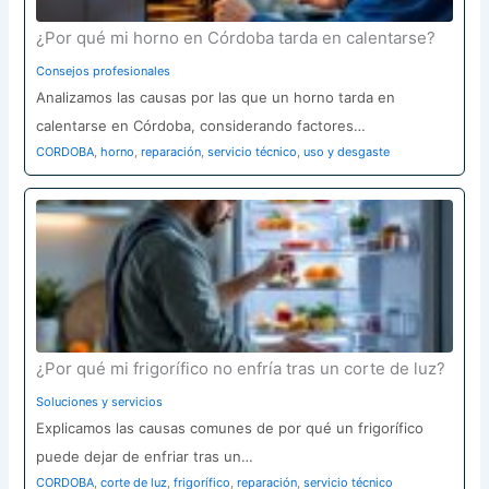
¿Por qué mi horno en Córdoba tarda en calentarse?
Consejos profesionales
Analizamos las causas por las que un horno tarda en
calentarse en Córdoba, considerando factores…
CORDOBA
,
horno
,
reparación
,
servicio técnico
,
uso y desgaste
¿Por qué mi frigorífico no enfría tras un corte de luz?
Soluciones y servicios
Explicamos las causas comunes de por qué un frigorífico
puede dejar de enfriar tras un…
CORDOBA
,
corte de luz
,
frigorífico
,
reparación
,
servicio técnico