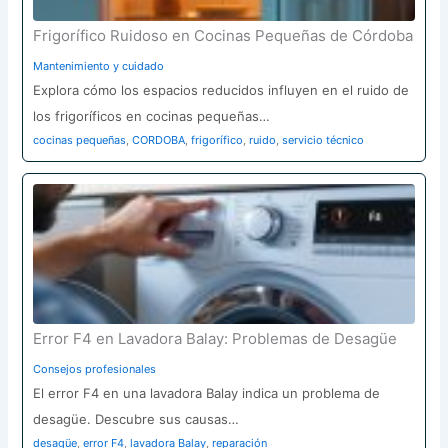
Frigorífico Ruidoso en Cocinas Pequeñas de Córdoba
Mantenimiento y cuidado
Explora cómo los espacios reducidos influyen en el ruido de
los frigoríficos en cocinas pequeñas…
cocinas pequeñas
,
CORDOBA
,
frigorífico
,
ruido
,
servicio técnico
Error F4 en Lavadora Balay: Problemas de Desagüe
Consejos profesionales
El error F4 en una lavadora Balay indica un problema de
desagüe. Descubre sus causas…
desagüe
,
error F4
,
lavadora Balay
,
reparación