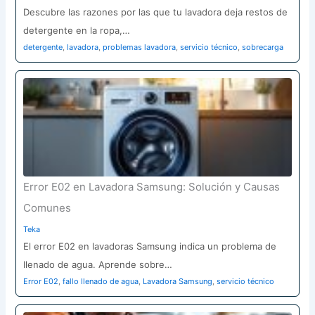
Descubre las razones por las que tu lavadora deja restos de
detergente en la ropa,…
detergente
,
lavadora
,
problemas lavadora
,
servicio técnico
,
sobrecarga
Error E02 en Lavadora Samsung: Solución y Causas
Comunes
Teka
El error E02 en lavadoras Samsung indica un problema de
llenado de agua. Aprende sobre…
Error E02
,
fallo llenado de agua
,
Lavadora Samsung
,
servicio técnico