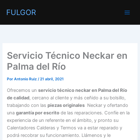
Ir
FULGOR
al
contenido
Servicio Técnico Neckar en
Palma del Río
Por
Antonio Ruiz
/
21 abril, 2021
Ofrecemos un
servicio técnico neckar en Palma del Río
de calidad
, cercano al cliente y más ceñido a su bolsillo,
trabajando con las
piezas originales
Neckar y ofertando
una
garantía por escrito
de las reparaciones. Confíe en la
experiencia de un referente en el ámbito, y pronto su
Calentadores Calderas y Termos va a estar reparado y
podrá recobrar su funcionamiento. Llámenos y le