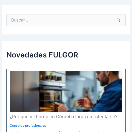
B
u
s
c
a
r
p
Novedades FULGOR
o
r
:
¿Por qué mi horno en Córdoba tarda en calentarse?
Consejos profesionales