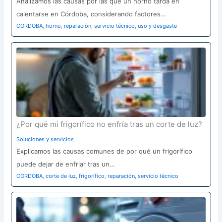
Analizamos las causas por las que un horno tarda en
calentarse en Córdoba, considerando factores…
CORDOBA
,
horno
,
reparación
,
servicio técnico
,
uso y desgaste
¿Por qué mi frigorífico no enfría tras un corte de luz?
Soluciones y servicios
Explicamos las causas comunes de por qué un frigorífico
puede dejar de enfriar tras un…
CORDOBA
,
corte de luz
,
frigorífico
,
reparación
,
servicio técnico