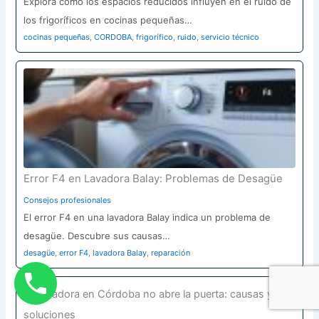
Explora cómo los espacios reducidos influyen en el ruido de
los frigoríficos en cocinas pequeñas…
cocinas pequeñas
,
CORDOBA
,
frigorífico
,
ruido
,
servicio técnico
Error F4 en Lavadora Balay: Problemas de Desagüe
Consejos profesionales
El error F4 en una lavadora Balay indica un problema de
desagüe. Descubre sus causas…
desagüe
,
error F4
,
lavadora Balay
,
reparación