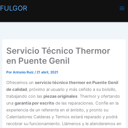
Ir
FULGOR
al
contenido
Servicio Técnico Thermor
en Puente Genil
Por
Antonio Ruiz
/
21 abril, 2021
Ofrecemos un
servicio técnico thermor en Puente Genil
de calidad
, próximo al usuario y más ceñido a su bolsillo,
trabajando con las
piezas originales
Thermor y ofertando
una
garantía por escrito
de las reparaciones. Confíe en la
experiencia de un referente en el ámbito, y pronto su
Calentadores Calderas y Termos estará reparado y podrá
recobrar su funcionamiento. Llámenos y le atenderemos en