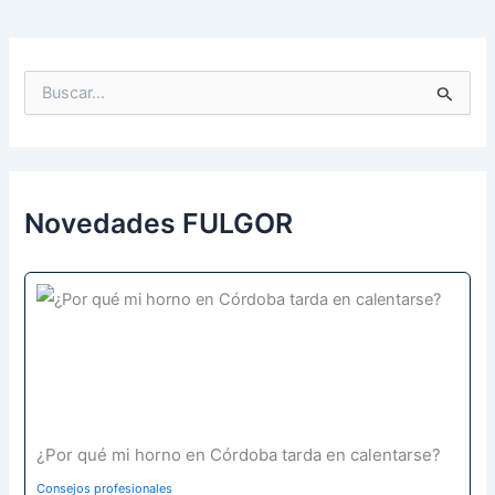
B
u
s
c
a
r
p
Novedades FULGOR
o
r
:
¿Por qué mi horno en Córdoba tarda en calentarse?
Consejos profesionales