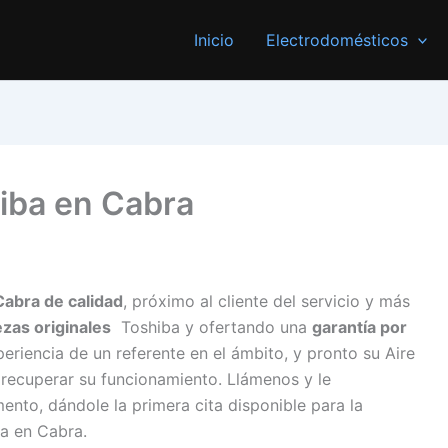
Inicio
Electrodomésticos
hiba en Cabra
Cabra de calidad
, próximo al cliente del servicio y más
ezas originales
Toshiba y ofertando una
garantía por
eriencia de un referente en el ámbito, y pronto su Aire
recuperar su funcionamiento. Llámenos y le
to, dándole la primera cita disponible para la
a en Cabra.