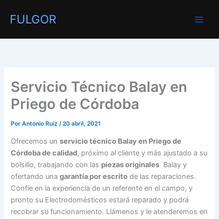
Ir
FULGOR
al
contenido
Servicio Técnico Balay en
Priego de Córdoba
Por
Antonio Ruiz
/
20 abril, 2021
Ofrecemos un
servicio técnico Balay en Priego de
Córdoba de calidad
, próximo al cliente y más ajustado a su
bolsillo, trabajando con las
piezas originales
Balay y
ofertando una
garantía por escrito
de las reparaciones.
Confíe en la experiencia de un referente en el campo, y
pronto su Electrodomésticos estará reparado y podrá
recobrar su funcionamiento. Llámenos y le atenderemos en