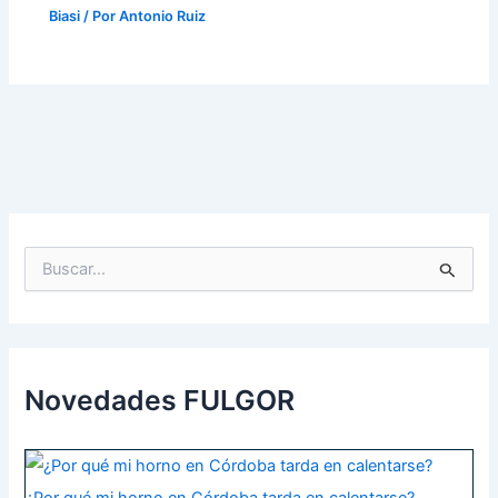
Biasi
/ Por
Antonio Ruiz
B
u
s
c
a
r
p
Novedades FULGOR
o
r
: