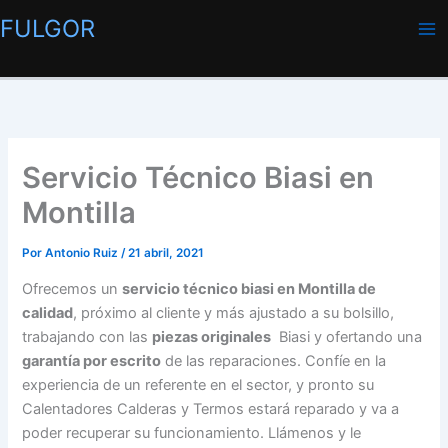
Ir
FULGOR
al
contenido
Servicio Técnico Biasi en
Montilla
Por
Antonio Ruiz
/
21 abril, 2021
Ofrecemos un
servicio técnico biasi en Montilla de
calidad
, próximo al cliente y más ajustado a su bolsillo,
trabajando con las
piezas originales
Biasi y ofertando una
garantía por escrito
de las reparaciones. Confíe en la
experiencia de un referente en el sector, y pronto su
Calentadores Calderas y Termos estará reparado y va a
poder recuperar su funcionamiento. Llámenos y le