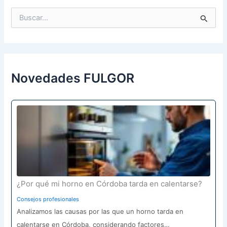
B
u
s
c
a
r
p
Novedades FULGOR
o
r
:
¿Por qué mi horno en Córdoba tarda en calentarse?
Consejos profesionales
Analizamos las causas por las que un horno tarda en
calentarse en Córdoba, considerando factores…