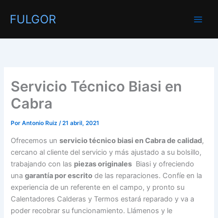
Ir
FULGOR
al
contenido
Servicio Técnico Biasi en
Cabra
Por
Antonio Ruiz
/
21 abril, 2021
Ofrecemos un
servicio técnico biasi en Cabra de calidad
,
cercano al cliente del servicio y más ajustado a su bolsillo,
trabajando con las
piezas originales
Biasi y ofreciendo
una
garantía por escrito
de las reparaciones. Confíe en la
experiencia de un referente en el campo, y pronto su
Calentadores Calderas y Termos estará reparado y va a
poder recobrar su funcionamiento. Llámenos y le