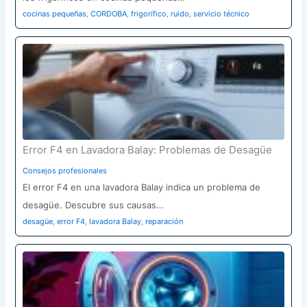
cocinas pequeñas
,
CORDOBA
,
frigorífico
,
ruido
,
servicio técnico
Error F4 en Lavadora Balay: Problemas de Desagüe
Consejos profesionales
El error F4 en una lavadora Balay indica un problema de
desagüe. Descubre sus causas…
desagüe
,
error F4
,
lavadora Balay
,
reparación