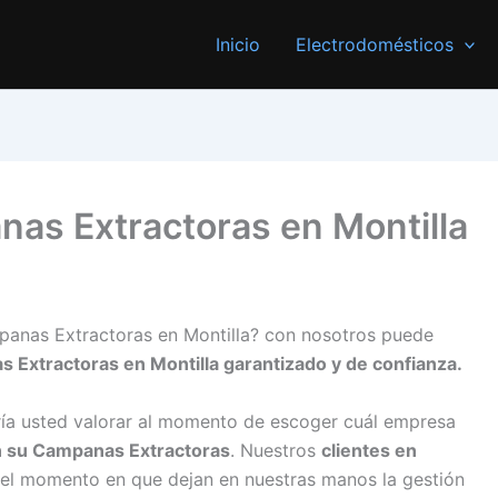
Inicio
Electrodomésticos
as Extractoras en Montilla
panas Extractoras en Montilla? con nosotros puede
s Extractoras en Montilla garantizado y de confianza.
ría usted valorar al momento de escoger cuál empresa
n su Campanas Extractoras
. Nuestros
clientes en
 el momento en que dejan en nuestras manos la gestión