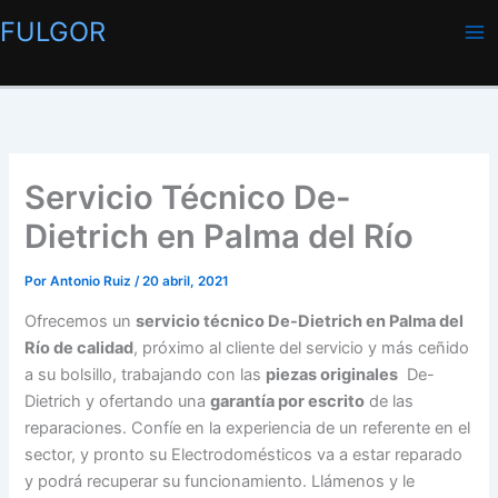
Ir
FULGOR
al
contenido
Servicio Técnico De-
Dietrich en Palma del Río
Por
Antonio Ruiz
/
20 abril, 2021
Ofrecemos un
servicio técnico De-Dietrich en Palma del
Río de calidad
, próximo al cliente del servicio y más ceñido
a su bolsillo, trabajando con las
piezas originales
De-
Dietrich y ofertando una
garantía por escrito
de las
reparaciones. Confíe en la experiencia de un referente en el
sector, y pronto su Electrodomésticos va a estar reparado
y podrá recuperar su funcionamiento. Llámenos y le