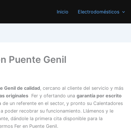
Inicio
Electrodomésticos
en Puente Genil
e Genil de calidad
, cercano al cliente del servicio y más
as originales
Fer y ofertando una
garantía por escrito
a de un referente en el sector, y pronto su Calentadores
 a poder recobrar su funcionamiento. Llámenos y le
e, dándole la primera cita disponible para la
ermos Fer en Puente Genil.