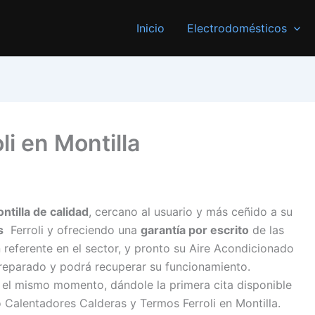
Inicio
Electrodomésticos
li en Montilla
ntilla de calidad
, cercano al usuario y más ceñido a su
s
Ferroli y ofreciendo una
garantía por escrito
de las
 referente en el sector, y pronto su Aire Acondicionado
reparado y podrá recuperar su funcionamiento.
el mismo momento, dándole la primera cita disponible
 Calentadores Calderas y Termos Ferroli en Montilla.