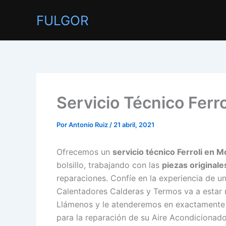
Ir
FULGOR
al
contenido
Servicio Técnico Ferro
Por
Antonio Ruiz
/
21 abril, 2021
Ofrecemos un
servicio técnico Ferroli en Mo
bolsillo, trabajando con las
piezas originale
reparaciones. Confíe en la experiencia de un
Calentadores Calderas y Termos va a estar 
Llámenos y le atenderemos en exactamente 
para la reparación de su Aire Acondicionado