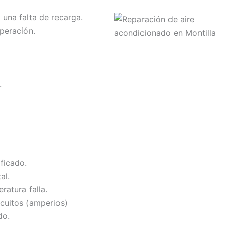
 una falta de recarga.
operación.
.
ificado.
al.
ratura falla.
cuitos (amperios)
do.