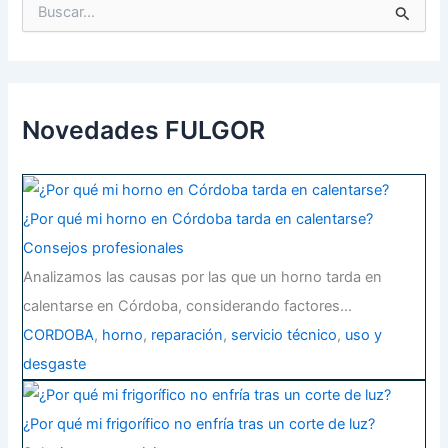
B
u
s
c
a
r
p
Novedades FULGOR
o
r
:
¿Por qué mi horno en Córdoba tarda en calentarse?
Consejos profesionales
Analizamos las causas por las que un horno tarda en
calentarse en Córdoba, considerando factores…
CORDOBA
,
horno
,
reparación
,
servicio técnico
,
uso y
desgaste
¿Por qué mi frigorífico no enfría tras un corte de luz?