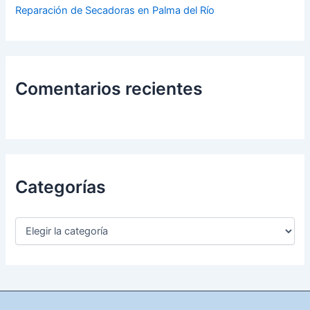
Reparación de Secadoras en Palma del Río
Comentarios recientes
Categorías
C
a
t
e
g
o
r