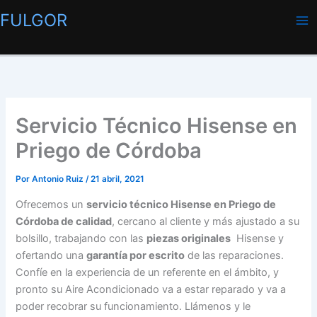
Ir
FULGOR
al
contenido
Servicio Técnico Hisense en
Priego de Córdoba
Por
Antonio Ruiz
/
21 abril, 2021
Ofrecemos un
servicio técnico Hisense en Priego de
Córdoba de calidad
, cercano al cliente y más ajustado a su
bolsillo, trabajando con las
piezas originales
Hisense y
ofertando una
garantía por escrito
de las reparaciones.
Confíe en la experiencia de un referente en el ámbito, y
pronto su Aire Acondicionado va a estar reparado y va a
poder recobrar su funcionamiento. Llámenos y le