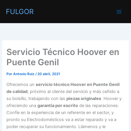
Ir
FULGOR
al
contenido
Servicio Técnico Hoover en
Puente Genil
Por
Antonio Ruiz
/
20 abril, 2021
Ofrecemos un
servicio técnico Hoover en Puente Genil
de calidad
, próximo al cliente del servicio y más ceñido a
su bolsillo, trabajando con las
piezas originales
Hoover y
ofreciendo una
garantía por escrito
de las reparaciones.
Confíe en la experiencia de un referente en el sector, y
pronto su Electrodomésticos va a estar reparado y va a
poder recuperar su funcionamiento. Llámenos y le