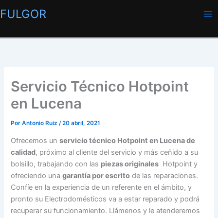
Ir
FULGOR
al
contenido
Servicio Técnico Hotpoint
en Lucena
Por
Antonio Ruiz
/
20 abril, 2021
Ofrecemos un
servicio técnico Hotpoint en Lucena de
calidad
, próximo al cliente del servicio y más ceñido a su
bolsillo, trabajando con las
piezas originales
Hotpoint y
ofreciendo una
garantía por escrito
de las reparaciones.
Confíe en la experiencia de un referente en el ámbito, y
pronto su Electrodomésticos va a estar reparado y podrá
recuperar su funcionamiento. Llámenos y le atenderemos