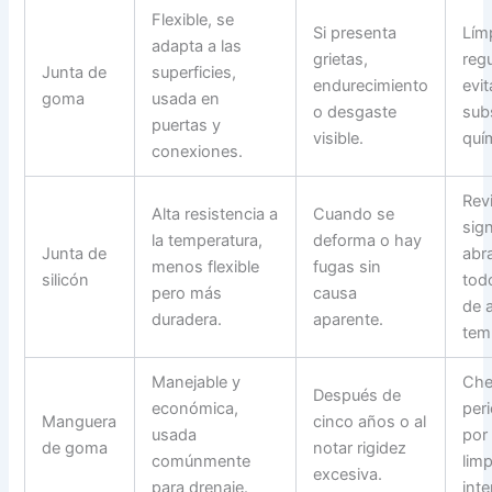
Flexible, se
Si presenta
Lím
adapta a las
grietas,
reg
Junta de
superficies,
endurecimiento
evit
goma
usada en
o desgaste
sub
puertas y
visible.
quí
conexiones.
Revi
Alta resistencia a
Cuando se
sig
la temperatura,
deforma o hay
Junta de
abr
menos flexible
fugas sin
silicón
tod
pero más
causa
de a
duradera.
aparente.
tem
Manejable y
Che
Después de
económica,
per
Manguera
cinco años o al
usada
por
de goma
notar rigidez
comúnmente
lim
excesiva.
para drenaje.
inte