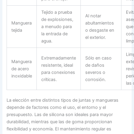
Tejido a prueba
Evit
Al notar
de explosiones,
ase
Manguera
abultamientos
a menudo para
que
tejida
o desgaste en
la entrada de
con
el exterior.
agua.
limp
Lim
Extremadamente
Sólo en caso
Manguera
ext
resistente, ideal
de daños
de acero
revi
para conexiones
severos o
inoxidable
per
críticas.
corrosión.
las
La elección entre distintos tipos de juntas y mangueras
depende de factores como el uso, el entorno y el
presupuesto. Las de silicona son ideales para mayor
durabilidad, mientras que las de goma proporcionan
flexibilidad y economía. El mantenimiento regular es