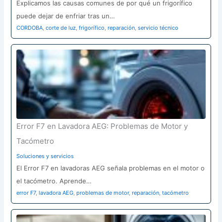
Explicamos las causas comunes de por qué un frigorífico
puede dejar de enfriar tras un…
CORDOBA
,
corte de luz
,
frigorífico
,
reparación
,
servicio técnico
Error F7 en Lavadora AEG: Problemas de Motor y
Tacómetro
Soluciones y servicios
El Error F7 en lavadoras AEG señala problemas en el motor o
el tacómetro. Aprende…
error F7
,
lavadora AEG
,
problemas de motor
,
reparación
,
tacómetro