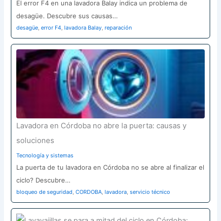
El error F4 en una lavadora Balay indica un problema de
desagüe. Descubre sus causas…
desagüe
,
error F4
,
lavadora Balay
,
reparación
Lavadora en Córdoba no abre la puerta: causas y
soluciones
Tecnología y sistemas
La puerta de tu lavadora en Córdoba no se abre al finalizar el
ciclo? Descubre…
bloqueo de seguridad
,
CORDOBA
,
lavadora
,
servicio técnico