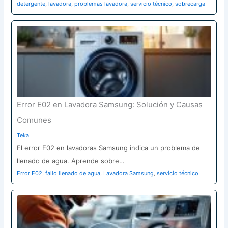
detergente
,
lavadora
,
problemas lavadora
,
servicio técnico
,
sobrecarga
Error E02 en Lavadora Samsung: Solución y Causas
Comunes
Teka
El error E02 en lavadoras Samsung indica un problema de
llenado de agua. Aprende sobre…
Error E02
,
fallo llenado de agua
,
Lavadora Samsung
,
servicio técnico