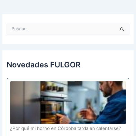
B
u
s
c
a
r
p
Novedades FULGOR
o
r
:
¿Por qué mi horno en Córdoba tarda en calentarse?