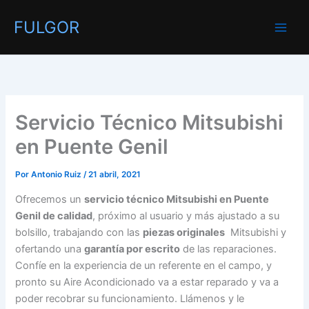
Ir
FULGOR
al
contenido
Servicio Técnico Mitsubishi
en Puente Genil
Por
Antonio Ruiz
/
21 abril, 2021
Ofrecemos un
servicio técnico Mitsubishi en Puente
Genil de calidad
, próximo al usuario y más ajustado a su
bolsillo, trabajando con las
piezas originales
Mitsubishi y
ofertando una
garantía por escrito
de las reparaciones.
Confíe en la experiencia de un referente en el campo, y
pronto su Aire Acondicionado va a estar reparado y va a
poder recobrar su funcionamiento. Llámenos y le