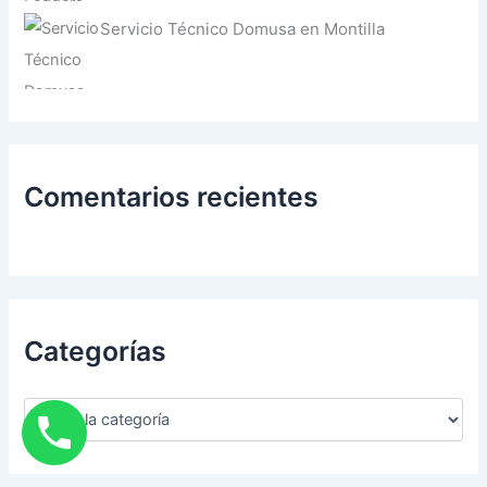
Servicio Técnico Domusa en Montilla
Comentarios recientes
Categorías
C
a
t
e