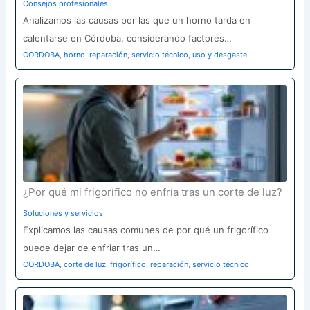
Consejos profesionales
Analizamos las causas por las que un horno tarda en
calentarse en Córdoba, considerando factores…
CORDOBA
,
horno
,
reparación
,
servicio técnico
,
uso y desgaste
¿Por qué mi frigorífico no enfría tras un corte de luz?
Soluciones y servicios
Explicamos las causas comunes de por qué un frigorífico
puede dejar de enfriar tras un…
CORDOBA
,
corte de luz
,
frigorífico
,
reparación
,
servicio técnico