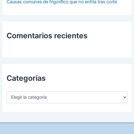
Causas comunes de frigorífico que no enfría tras corte
Comentarios recientes
Categorías
C
a
t
e
g
o
r