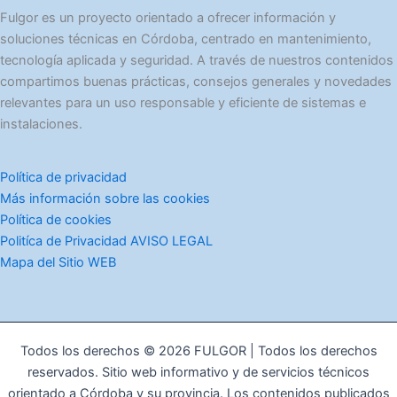
í
Fulgor es un proyecto orientado a ofrecer información y
a
soluciones técnicas en Córdoba, centrado en mantenimiento,
s
tecnología aplicada y seguridad. A través de nuestros contenidos
compartimos buenas prácticas, consejos generales y novedades
relevantes para un uso responsable y eficiente de sistemas e
instalaciones.
Política de privacidad
Más información sobre las cookies
Política de cookies
Politíca de Privacidad AVISO LEGAL
Mapa del Sitio WEB
Todos los derechos © 2026 FULGOR | Todos los derechos
reservados. Sitio web informativo y de servicios técnicos
orientado a Córdoba y su provincia. Los contenidos publicados