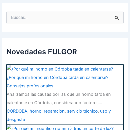
B
u
s
c
a
r
p
Novedades FULGOR
o
r
:
¿Por qué mi horno en Córdoba tarda en calentarse?
Consejos profesionales
Analizamos las causas por las que un horno tarda en
calentarse en Córdoba, considerando factores…
CORDOBA
,
horno
,
reparación
,
servicio técnico
,
uso y
desgaste