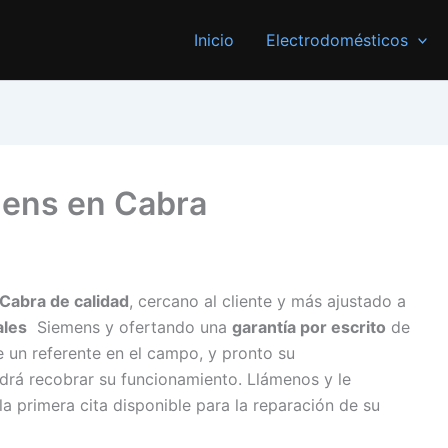
Inicio
Electrodomésticos
mens en Cabra
 Cabra de calidad
, cercano al cliente y más ajustado a
ales
Siemens y ofertando una
garantía por escrito
de
e un referente en el campo, y pronto su
drá recobrar su funcionamiento. Llámenos y le
a primera cita disponible para la reparación de su