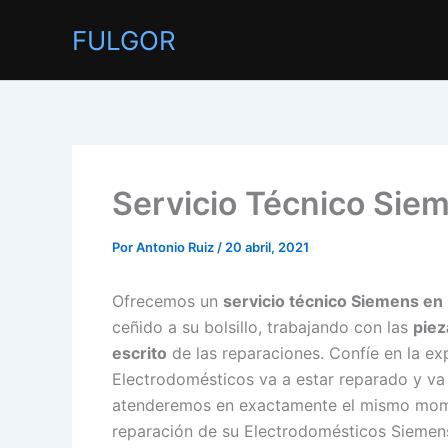
Ir
FULGOR
al
contenido
Servicio Técnico Sie
Por
Antonio Ruiz
/
20 abril, 2021
Ofrecemos un
servicio técnico Siemens en 
ceñido a su bolsillo, trabajando con las
piez
escrito
de las reparaciones. Confíe en la ex
Electrodomésticos va a estar reparado y va
atenderemos en exactamente el mismo momen
reparación de su Electrodomésticos Siemens