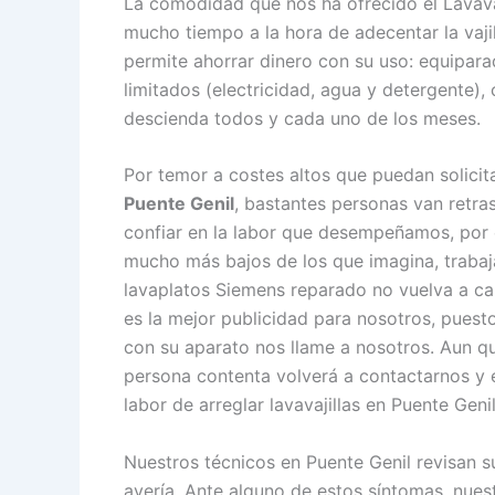
La comodidad que nos ha ofrecido el Lavava
mucho tiempo a la hora de adecentar la vajil
permite ahorrar dinero con su uso: equipara
limitados (electricidad, agua y detergente),
descienda todos y cada uno de los meses.
Por temor a costes altos que puedan solici
Puente Genil
, bastantes personas van retra
confiar en la labor que desempeñamos, por 
mucho más bajos de los que imagina, trabaj
lavaplatos Siemens reparado no vuelva a c
es la mejor publicidad para nosotros, puesto
con su aparato nos llame a nosotros. Aun q
persona contenta volverá a contactarnos y es
labor de arreglar lavavajillas en Puente Geni
Nuestros técnicos en Puente Genil revisan s
avería. Ante alguno de estos síntomas, nue