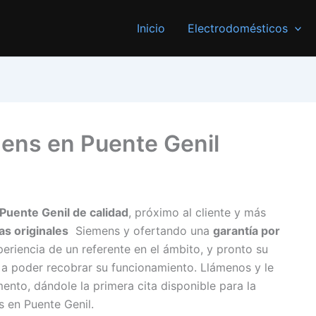
Inicio
Electrodomésticos
mens en Puente Genil
Puente Genil de calidad
, próximo al cliente y más
as originales
Siemens y ofertando una
garantía por
periencia de un referente en el ámbito, y pronto su
 a poder recobrar su funcionamiento. Llámenos y le
to, dándole la primera cita disponible para la
 en Puente Genil.