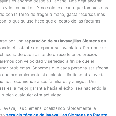
jillas es enorme desde su llegada. Nos deja ahorrar
la y los cubiertos. Y no solo eso, sino que también nos
do con la tarea de fregar a mano, gasta recursos más
 con lo que su uso hace que el costo de las facturas
tarse por una
reparación de su lavavajillas Siemens en
sando el instante de reparar su lavaplatos. Pero puede
el hecho de que aparte de ofrecerle unos precios
aremos con velocidad y seriedad a fin de que el
ausar problemas. Sabemos que cada persona satisfecha
 que probablemente si cualquier día tiene otra avería
ue nos recomiende a sus familiares y amigos. Una
a es la mejor garantía hacia el éxito, sea haciendo la
l o bien cualquier otra actividad.
u lavavajillas Siemens localizando rápidamente la
stro
servicio técnico de lavavajillas Siemens en Puente