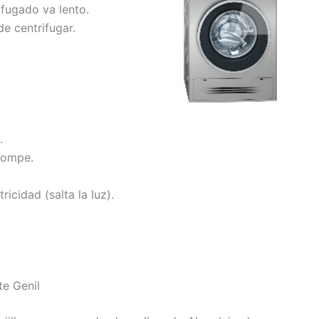
ifugado va lento.
e centrifugar.
.
rompe.
ricidad (salta la luz).
te Genil