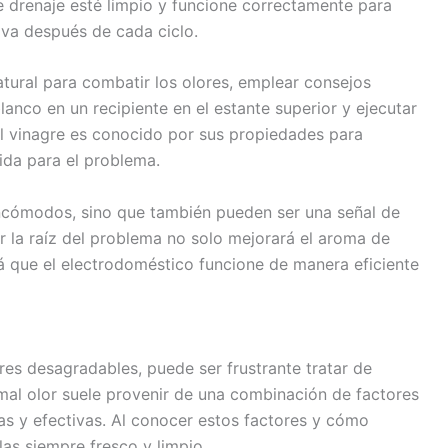
de drenaje esté limpio y funcione correctamente para
iva después de cada ciclo.
ural para combatir los olores, emplear consejos
anco en un recipiente en el estante superior y ejecutar
El vinagre es conocido por sus propiedades para
ida para el problema.
ncómodos, sino que también pueden ser una señal de
ar la raíz del problema no solo mejorará el aroma de
á que el electrodoméstico funcione de manera eficiente
res desagradables, puede ser frustrante tratar de
 mal olor suele provenir de una combinación de factores
as y efectivas. Al conocer estos factores y cómo
llas siempre fresco y limpio.