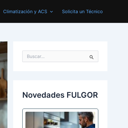
Climatización y ACS
Solicita un Técnico
B
u
s
c
a
r
p
Novedades FULGOR
o
r
: