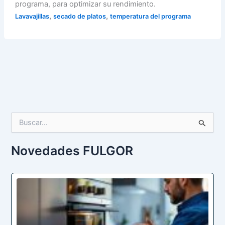
programa, para optimizar su rendimiento.
,
,
Lavavajillas
secado de platos
temperatura del programa
B
u
s
c
Novedades FULGOR
a
r
p
o
r
: