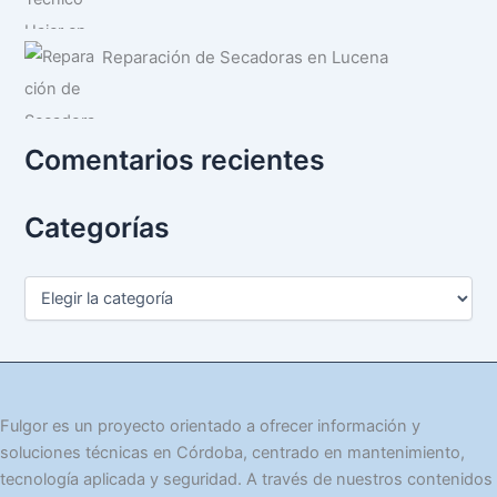
Reparación de Secadoras en Lucena
Comentarios recientes
Categorías
C
a
t
e
g
o
r
Fulgor es un proyecto orientado a ofrecer información y
í
soluciones técnicas en Córdoba, centrado en mantenimiento,
a
tecnología aplicada y seguridad. A través de nuestros contenidos
s