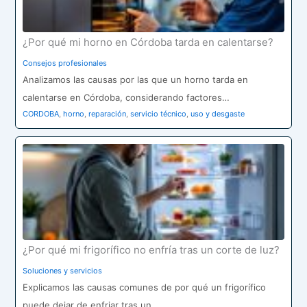
¿Por qué mi horno en Córdoba tarda en calentarse?
Consejos profesionales
Analizamos las causas por las que un horno tarda en
calentarse en Córdoba, considerando factores…
CORDOBA
,
horno
,
reparación
,
servicio técnico
,
uso y desgaste
¿Por qué mi frigorífico no enfría tras un corte de luz?
Soluciones y servicios
Explicamos las causas comunes de por qué un frigorífico
puede dejar de enfriar tras un…