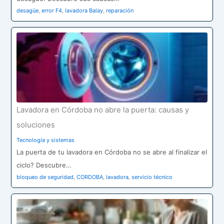
desagüe
,
error F4
,
lavadora Balay
,
reparación
Lavadora en Córdoba no abre la puerta: causas y
soluciones
Tecnología y sistemas
La puerta de tu lavadora en Córdoba no se abre al finalizar el
ciclo? Descubre…
bloqueo de seguridad
,
CORDOBA
,
lavadora
,
servicio técnico