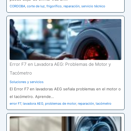
CORDOBA
,
corte de luz
,
frigorífico
,
reparación
,
servicio técnico
Error F7 en Lavadora AEG: Problemas de Motor y
Tacómetro
Soluciones y servicios
El Error F7 en lavadoras AEG señala problemas en el motor o
el tacómetro. Aprende…
error F7
,
lavadora AEG
,
problemas de motor
,
reparación
,
tacómetro