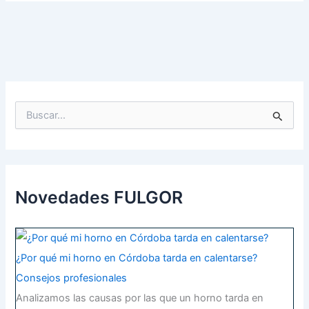
B
u
s
c
a
r
p
Novedades FULGOR
o
r
:
¿Por qué mi horno en Córdoba tarda en calentarse?
Consejos profesionales
Analizamos las causas por las que un horno tarda en