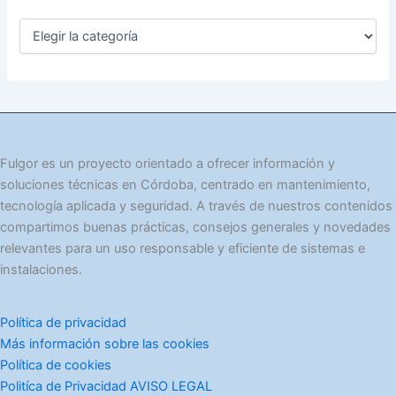
C
a
t
e
g
o
r
í
Fulgor es un proyecto orientado a ofrecer información y
a
soluciones técnicas en Córdoba, centrado en mantenimiento,
s
tecnología aplicada y seguridad. A través de nuestros contenidos
compartimos buenas prácticas, consejos generales y novedades
relevantes para un uso responsable y eficiente de sistemas e
instalaciones.
Política de privacidad
Más información sobre las cookies
Política de cookies
Politíca de Privacidad AVISO LEGAL