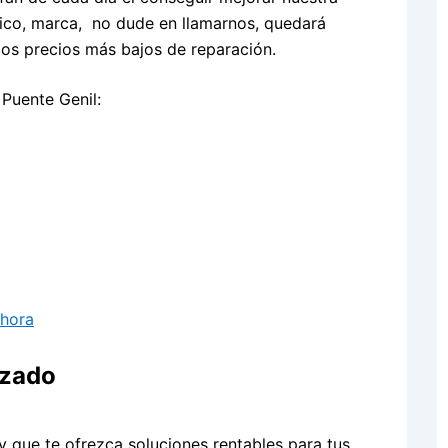
tico, marca, no dude en llamarnos, quedará
os precios más bajos de reparación.
 Puente Genil:
Ahora
izado
y que te ofrezca soluciones rentables para tus