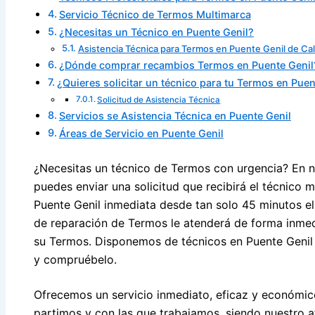
Servicio Técnico de Termos Multimarca
¿Necesitas un Técnico en Puente Genil?
Asistencia Técnica para Termos en Puente Genil de Ca
¿Dónde comprar recambios Termos en Puente Genil
¿Quieres solicitar un técnico para tu Termos en Puen
Solicitud de Asistencia Técnica
Servicios se Asistencia Técnica en Puente Genil
Áreas de Servicio en Puente Genil
¿Necesitas un técnico de Termos con urgencia? En n
puedes enviar una solicitud que recibirá el técnico 
Puente Genil inmediata desde tan solo 45 minutos el 
de reparación de Termos le atenderá de forma inmedi
su Termos. Disponemos de técnicos en Puente Genil
y compruébelo.
Ofrecemos un servicio inmediato, eficaz y económico
partimos y con las que trabajamos, siendo nuestro a