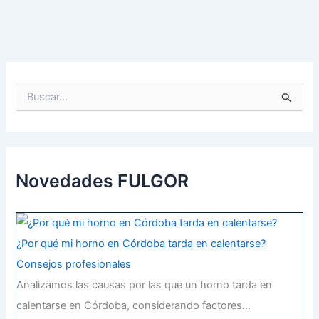
B
u
s
c
a
r
p
Novedades FULGOR
o
r
:
¿Por qué mi horno en Córdoba tarda en calentarse?
Consejos profesionales
Analizamos las causas por las que un horno tarda en
calentarse en Córdoba, considerando factores…