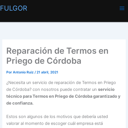
Ir
FULGOR
al
contenido
Reparación de Termos en
Priego de Córdoba
Por
Antonio Ruiz
/
21 abril, 2021
¿Necesita un servicio de reparación de Termos en Priego
de Córdoba? con nosotros puede contratar un
servicio
técnico para Termos en Priego de Córdoba garantizado y
de confianza.
Estos son algunos de los motivos que debería usted
valorar al momento de escoger cuál empresa está