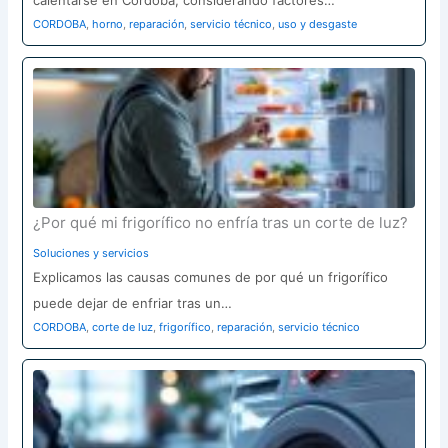
CORDOBA
,
horno
,
reparación
,
servicio técnico
,
uso y desgaste
¿Por qué mi frigorífico no enfría tras un corte de luz?
Soluciones y servicios
Explicamos las causas comunes de por qué un frigorífico
puede dejar de enfriar tras un…
CORDOBA
,
corte de luz
,
frigorífico
,
reparación
,
servicio técnico