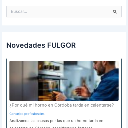
B
u
s
c
a
r
p
Novedades FULGOR
o
r
:
¿Por qué mi horno en Córdoba tarda en calentarse?
Consejos profesionales
Analizamos las causas por las que un horno tarda en
calentarse en Córdoba, considerando factores…