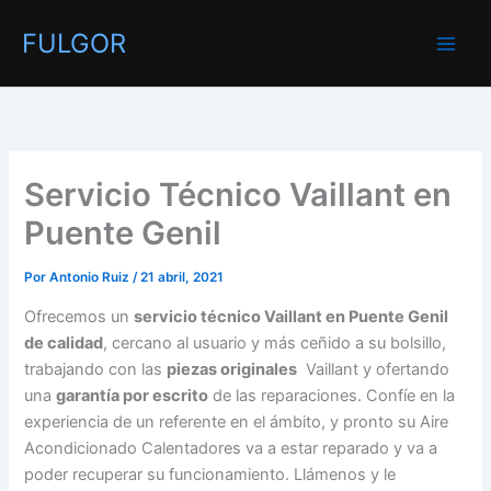
Ir
FULGOR
al
contenido
Servicio Técnico Vaillant en
Puente Genil
Por
Antonio Ruiz
/
21 abril, 2021
Ofrecemos un
servicio técnico Vaillant en Puente Genil
de calidad
, cercano al usuario y más ceñido a su bolsillo,
trabajando con las
piezas originales
Vaillant y ofertando
una
garantía por escrito
de las reparaciones. Confíe en la
experiencia de un referente en el ámbito, y pronto su Aire
Acondicionado Calentadores va a estar reparado y va a
poder recuperar su funcionamiento. Llámenos y le