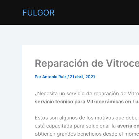
Ir
FULGOR
al
contenido
Reparación de Vitroc
Por
Antonio Ruiz
/
21 abril, 2021
¿Necesita un servicio de reparación de Vit
servicio técnico para Vitrocerámicas en Lu
Estos son algunos de los motivos que debe
está capacitada para solucionar la
avería e
obtienen grandes beneficios desde el momen