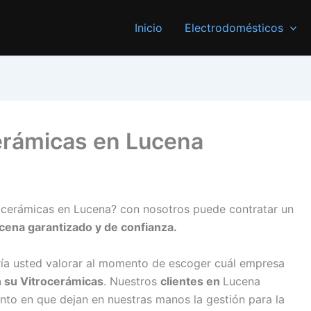
Inicio
Electrodomésticos
erámicas en Lucena
rocerámicas en Lucena? con nosotros puede contratar un
cena garantizado y de confianza.
ría usted valorar al momento de escoger cuál empresa
n su Vitrocerámicas
. Nuestros
clientes en
Lucena
to en que dejan en nuestras manos la gestión para la