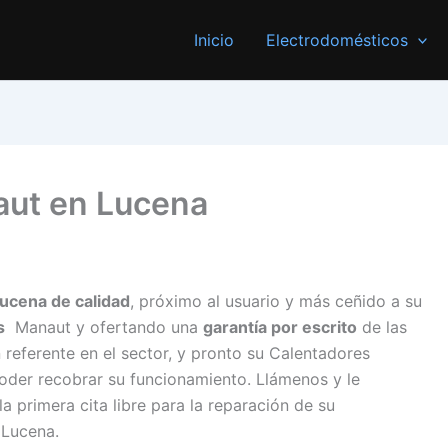
Inicio
Electrodomésticos
aut en Lucena
Lucena de calidad
, próximo al usuario y más ceñido a su
s
Manaut y ofertando una
garantía por escrito
de las
 referente en el sector, y pronto su Calentadores
oder recobrar su funcionamiento. Llámenos y le
 primera cita libre para la reparación de su
 Lucena.