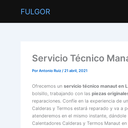
Ir
FULGOR
al
contenido
Servicio Técnico Man
Por
Antonio Ruiz
/
21 abril, 2021
Ofrecemos un
servicio técnico manaut en 
bolsillo, trabajando con las
piezas originale
reparaciones. Confíe en la experiencia de un
Calderas y Termos estará reparado y va a p
atenderemos en el mismo instante, dándole la
Calentadores Calderas y Termos Manaut en