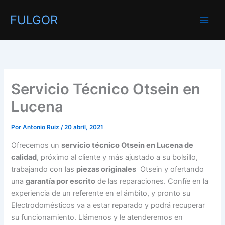
Ir
FULGOR
al
contenido
Servicio Técnico Otsein en
Lucena
Por
Antonio Ruiz
/
20 abril, 2021
Ofrecemos un
servicio técnico Otsein en Lucena de
calidad
, próximo al cliente y más ajustado a su bolsillo,
trabajando con las
piezas originales
Otsein y ofertando
una
garantía por escrito
de las reparaciones. Confíe en la
experiencia de un referente en el ámbito, y pronto su
Electrodomésticos va a estar reparado y podrá recuperar
su funcionamiento. Llámenos y le atenderemos en