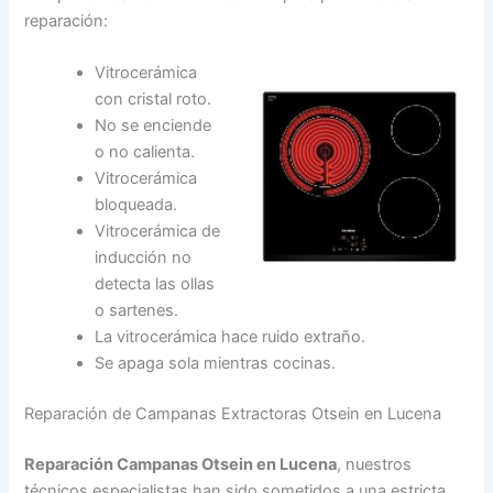
reparación:
Vitrocerámica
con cristal roto.
No se enciende
o no calienta.
Vitrocerámica
bloqueada.
Vitrocerámica de
inducción no
detecta las ollas
o sartenes.
La vitrocerámica hace ruido extraño.
Se apaga sola mientras cocinas.
Reparación de Campanas Extractoras Otsein en Lucena
Reparación Campanas Otsein en Lucena
, nuestros
técnicos especialistas han sido sometidos a una estricta