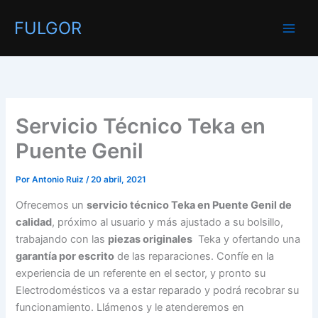
Ir
FULGOR
al
contenido
Servicio Técnico Teka en
Puente Genil
Por
Antonio Ruiz
/
20 abril, 2021
Ofrecemos un
servicio técnico Teka en Puente Genil de
calidad
, próximo al usuario y más ajustado a su bolsillo,
trabajando con las
piezas originales
Teka y ofertando una
garantía por escrito
de las reparaciones. Confíe en la
experiencia de un referente en el sector, y pronto su
Electrodomésticos va a estar reparado y podrá recobrar su
funcionamiento. Llámenos y le atenderemos en