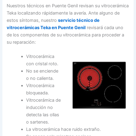
Nuestros técnicos en Puente Genil revisan su vitrocerámica
Teka localizando rápidamente la avería. Ante alguno de
estos síntomas, nuestro
servicio técnico de
vitrocerámicas Teka en Puente Genil
revisará cada uno
de los componentes de su vitrocerámica para proceder a
su reparación:
Vitrocerámica
con cristal roto.
No se enciende
o no calienta.
Vitrocerámica
bloqueada.
Vitrocerámica de
inducción no
detecta las ollas
o sartenes.
La vitrocerámica hace ruido extraño.