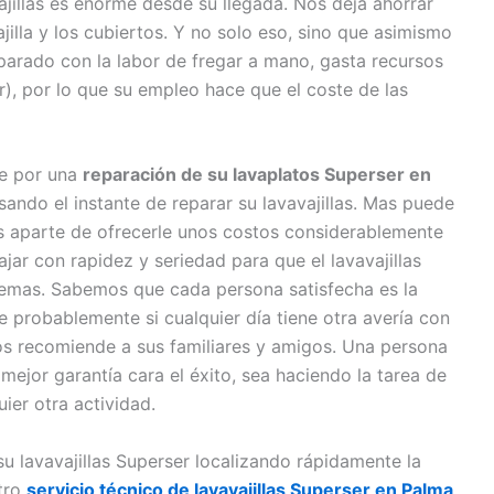
jillas es enorme desde su llegada. Nos deja ahorrar
jilla y los cubiertos. Y no solo eso, sino que asimismo
parado con la labor de fregar a mano, gasta recursos
r), por lo que su empleo hace que el coste de las
se por una
reparación de su lavaplatos Superser en
sando el instante de reparar su lavavajillas. Mas puede
s aparte de ofrecerle unos costos considerablemente
jar con rapidez y seriedad para que el lavavajillas
lemas. Sabemos que cada persona satisfecha es la
e probablemente si cualquier día tiene otra avería con
os recomiende a sus familiares y amigos. Una persona
mejor garantía cara el éxito, sea haciendo la tarea de
uier otra actividad.
su lavavajillas Superser localizando rápidamente la
stro
servicio técnico de lavavajillas Superser en Palma