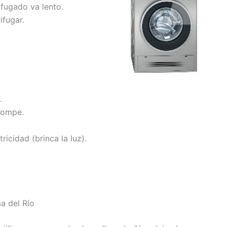
ifugado va lento.
ifugar.
.
rompe.
tricidad (brinca la luz).
a del Río