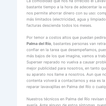
La comodidad que nos ha ofrecido el Lavava
bastante tiempo a la hora de adecentar la va
nos permite ahorrar dinero con su uso: com
más limitados (electricidad, agua y limpiado
facturas descienda todos los meses.
Por temor a costos altos que puedan pedir
Palma del Río
, bastantes personas van retra
confiar en la tarea que desempeñamos, pue
más bajos de los que imagina, vamos a traba
Superser reparado no vuelva a causar prob
mejor publicidad para nosotros, en tanto qu
su aparato nos llame a nosotros. Aun que n
contenta volverá a contactarnos y esa es la 
reparar lavavajillas en Palma del Río o cualq
Nuestros técnicos en Palma del Río revisan 
avería. Ante alguno de estos síntomas, nue