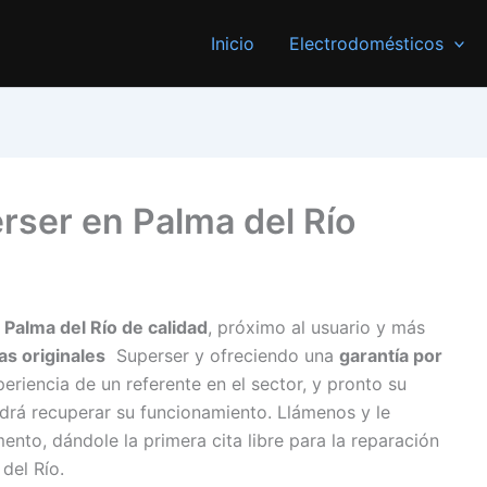
Inicio
Electrodomésticos
rser en Palma del Río
 Palma del Río de calidad
, próximo al usuario y más
as originales
Superser y ofreciendo una
garantía por
eriencia de un referente en el sector, y pronto su
drá recuperar su funcionamiento. Llámenos y le
o, dándole la primera cita libre para la reparación
del Río.