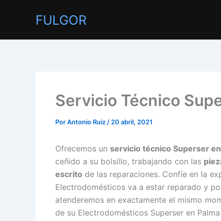
Ir
FULGOR
al
contenido
Servicio Técnico Supe
Por
Antonio Ruiz
/
20 abril, 2021
Ofrecemos un
servicio técnico Superser en
ceñido a su bolsillo, trabajando con las
piez
escrito
de las reparaciones. Confíe en la exp
Electrodomésticos va a estar reparado y po
atenderemos en exactamente el mismo moment
de su Electrodomésticos Superser en Palma 