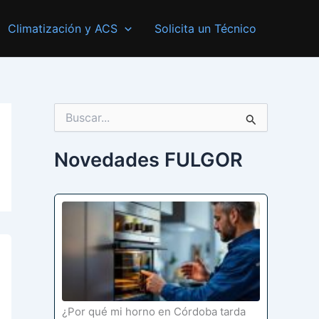
Climatización y ACS
Solicita un Técnico
B
u
s
c
Novedades FULGOR
a
r
p
o
r
:
¿Por qué mi horno en Córdoba tarda