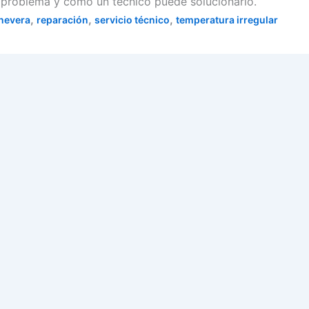
e problema y cómo un técnico puede solucionarlo.
,
,
,
nevera
reparación
servicio técnico
temperatura irregular