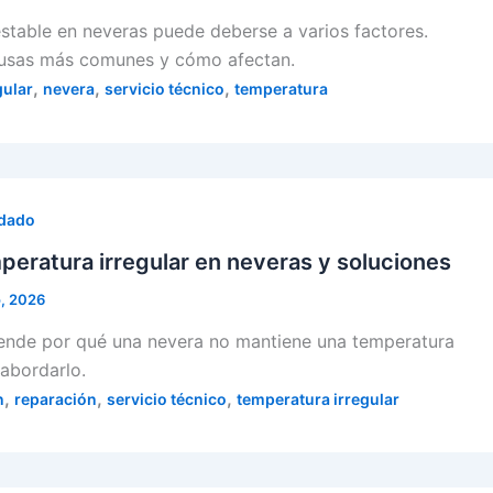
stable en neveras puede deberse a varios factores.
ausas más comunes y cómo afectan.
,
,
,
gular
nevera
servicio técnico
temperatura
idado
eratura irregular en neveras y soluciones
o, 2026
rende por qué una nevera no mantiene una temperatura
abordarlo.
,
,
,
n
reparación
servicio técnico
temperatura irregular