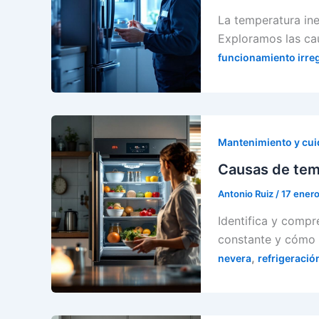
La temperatura ine
Exploramos las c
funcionamiento irre
Mantenimiento y cu
Causas de temp
Antonio Ruiz
/
17 ener
Identifica y comp
constante y cómo 
,
nevera
refrigeració