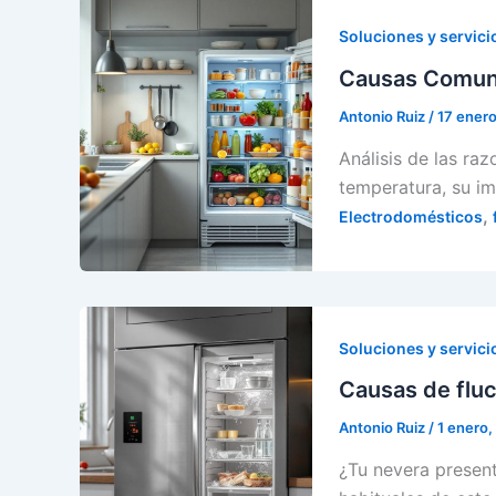
Soluciones y servici
Causas Comune
Antonio Ruiz
/
17 ener
Análisis de las ra
temperatura, su im
,
Electrodomésticos
Soluciones y servici
Causas de fluc
Antonio Ruiz
/
1 enero,
¿Tu nevera presen