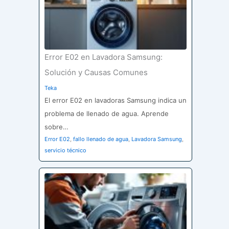
Error E02 en Lavadora Samsung:
Solución y Causas Comunes
Teka
El error E02 en lavadoras Samsung indica un
problema de llenado de agua. Aprende
sobre…
Error E02
,
fallo llenado de agua
,
Lavadora Samsung
,
servicio técnico