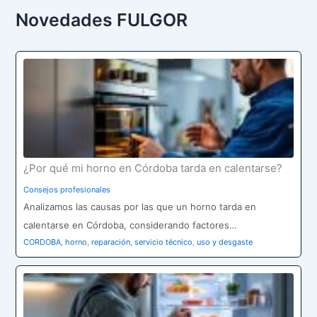
s
c
Novedades FULGOR
a
r
p
o
r
:
¿Por qué mi horno en Córdoba tarda en calentarse?
Consejos profesionales
Analizamos las causas por las que un horno tarda en
calentarse en Córdoba, considerando factores…
CORDOBA
,
horno
,
reparación
,
servicio técnico
,
uso y desgaste