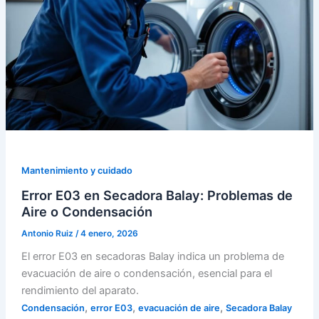
Mantenimiento y cuidado
Error E03 en Secadora Balay: Problemas de
Aire o Condensación
Antonio Ruiz
/
4 enero, 2026
El error E03 en secadoras Balay indica un problema de
evacuación de aire o condensación, esencial para el
rendimiento del aparato.
,
,
,
Condensación
error E03
evacuación de aire
Secadora Balay