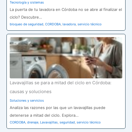
Tecnología y sistemas
La puerta de tu lavadora en Córdoba no se abre al finalizar el
ciclo? Descubre…
bloqueo de seguridad
,
CORDOBA
,
lavadora
,
servicio técnico
Lavavajillas se para a mitad del ciclo en Córdoba:
causas y soluciones
Soluciones y servicios
Analiza las razones por las que un lavavajillas puede
detenerse a mitad del ciclo. Explora…
CORDOBA
,
drenaje
,
Lavavajillas
,
seguridad
,
servicio técnico