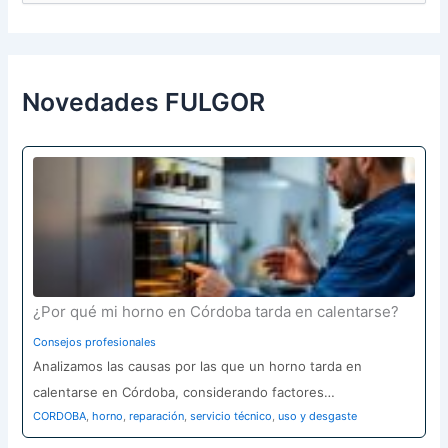
s
c
a
r
p
Novedades FULGOR
o
r
:
¿Por qué mi horno en Córdoba tarda en calentarse?
Consejos profesionales
Analizamos las causas por las que un horno tarda en
calentarse en Córdoba, considerando factores…
CORDOBA
,
horno
,
reparación
,
servicio técnico
,
uso y desgaste