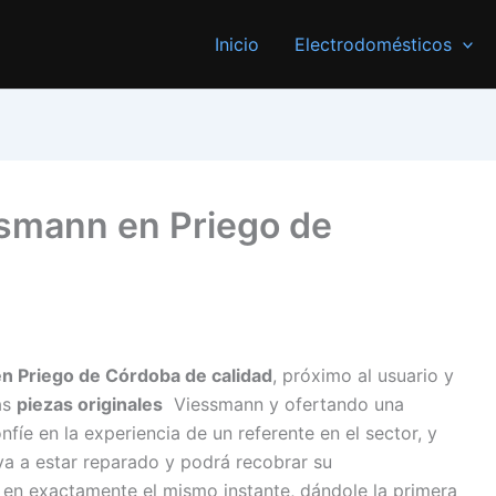
Inicio
Electrodomésticos
ssmann en Priego de
en Priego de Córdoba de calidad
, próximo al usuario y
as
piezas originales
Viessmann y ofertando una
fíe en la experiencia de un referente en el sector, y
a a estar reparado y podrá recobrar su
en exactamente el mismo instante, dándole la primera