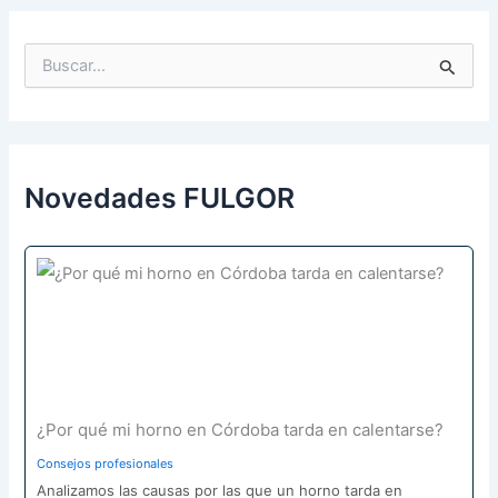
B
u
s
c
a
r
p
Novedades FULGOR
o
r
:
¿Por qué mi horno en Córdoba tarda en calentarse?
Consejos profesionales
Analizamos las causas por las que un horno tarda en