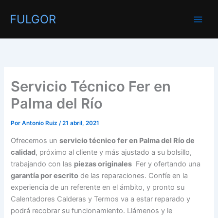
Ir
FULGOR
al
contenido
Servicio Técnico Fer en
Palma del Río
Por
Antonio Ruiz
/
21 abril, 2021
Ofrecemos un
servicio técnico fer en Palma del Río de
calidad
, próximo al cliente y más ajustado a su bolsillo,
trabajando con las
piezas originales
Fer y ofertando una
garantía por escrito
de las reparaciones. Confíe en la
experiencia de un referente en el ámbito, y pronto su
Calentadores Calderas y Termos va a estar reparado y
podrá recobrar su funcionamiento. Llámenos y le